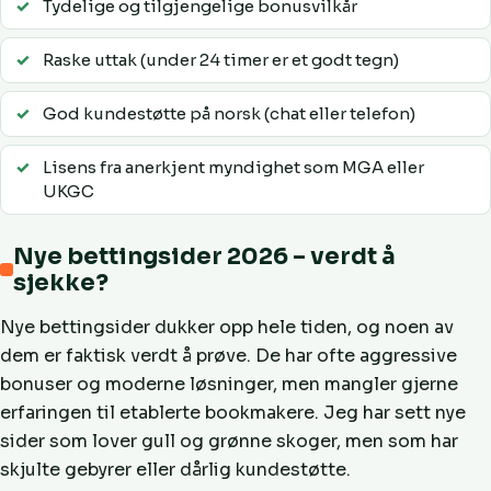
Tydelige og tilgjengelige bonusvilkår
Raske uttak (under 24 timer er et godt tegn)
God kundestøtte på norsk (chat eller telefon)
Lisens fra anerkjent myndighet som MGA eller
UKGC
Nye bettingsider 2026 – verdt å
sjekke?
Nye bettingsider dukker opp hele tiden, og noen av
dem er faktisk verdt å prøve. De har ofte aggressive
bonuser og moderne løsninger, men mangler gjerne
erfaringen til etablerte bookmakere. Jeg har sett nye
sider som lover gull og grønne skoger, men som har
skjulte gebyrer eller dårlig kundestøtte.