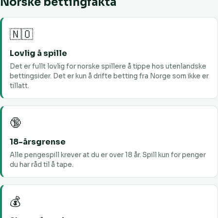
Norske bettingfakta
🇳🇴
Lovlig å spille
Det er fullt lovlig for norske spillere å tippe hos utenlandske
bettingsider. Det er kun å drifte betting fra Norge som ikke er
tillatt.
🔞
18-årsgrense
Alle pengespill krever at du er over 18 år. Spill kun for penger
du har råd til å tape.
💰