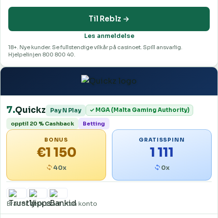
Til Reblz →
Les anmeldelse
18+. Nye kunder. Se fullstendige vilkår på casinoet. Spill ansvarlig.
Hjelpelinjen 800 800 40.
7.
Quickz
✓ MGA (Malta Gaming Authority)
Pay N Play
opptil 20 % Cashback
Betting
BONUS
GRATISSPINN
€1 150
1 111
40x
0x
Bra for rask start uten konto