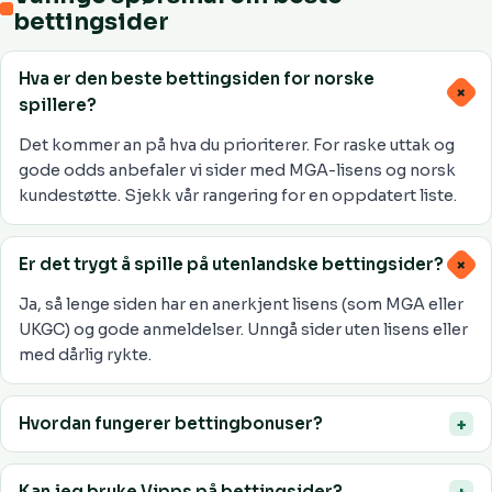
bettingsider
Hva er den beste bettingsiden for norske
+
spillere?
Det kommer an på hva du prioriterer. For raske uttak og
gode odds anbefaler vi sider med MGA-lisens og norsk
kundestøtte. Sjekk vår rangering for en oppdatert liste.
Er det trygt å spille på utenlandske bettingsider?
+
Ja, så lenge siden har en anerkjent lisens (som MGA eller
UKGC) og gode anmeldelser. Unngå sider uten lisens eller
med dårlig rykte.
Hvordan fungerer bettingbonuser?
+
Kan jeg bruke Vipps på bettingsider?