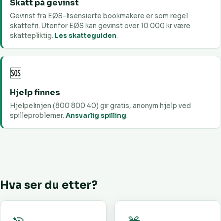
Skatt på gevinst
Gevinst fra EØS-lisensierte bookmakere er som regel
skattefri. Utenfor EØS kan gevinst over 10 000 kr være
skattepliktig.
Les skatteguiden
.
🆘
Hjelp finnes
Hjelpelinjen (800 800 40) gir gratis, anonym hjelp ved
spilleproblemer.
Ansvarlig spilling
.
Hva ser du etter?