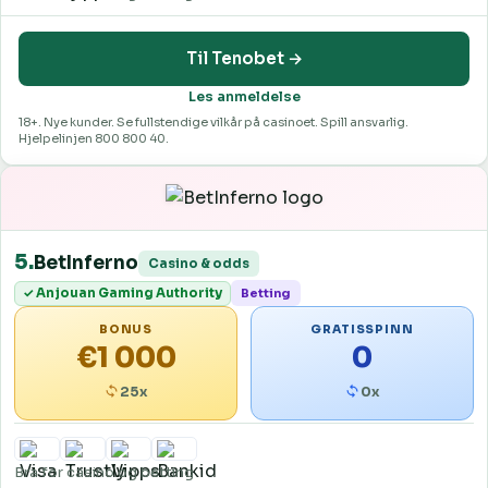
Til Tenobet →
Les anmeldelse
18+. Nye kunder. Se fullstendige vilkår på casinoet. Spill ansvarlig.
Hjelpelinjen 800 800 40.
5.
BetInferno
Casino & odds
✓ Anjouan Gaming Authority
Betting
BONUS
GRATISSPINN
€1 000
0
25x
0x
Bra for casino og betting