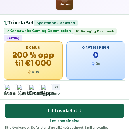
1.
TrivelaBet
Sportsbook & casino
✓ Kahnawake Gaming Commission
10 % daglig Cashback
Betting
BONUS
GRATISSPINN
200 % opp
0
til €1 000
0x
30x
+1
Bra for sportsbook og casino
Til TrivelaBet →
Les anmeldelse
18+. Nye kunder. Se fullstendige vilkår på casinoet. Spill ansvarlig.