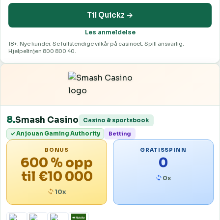
Til Quickz →
Les anmeldelse
18+. Nye kunder. Se fullstendige vilkår på casinoet. Spill ansvarlig.
Hjelpelinjen 800 800 40.
8.
Smash Casino
Casino & sportsbook
✓ Anjouan Gaming Authority
Betting
BONUS
GRATISSPINN
600 % opp
0
til €10 000
0x
10x