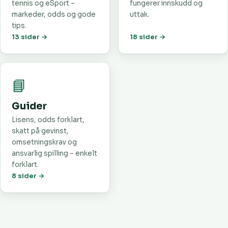
tennis og eSport –
fungerer innskudd og
markeder, odds og gode
uttak.
tips.
13 sider →
18 sider →
📘
Guider
Lisens, odds forklart,
skatt på gevinst,
omsetningskrav og
ansvarlig spilling – enkelt
forklart.
8 sider →