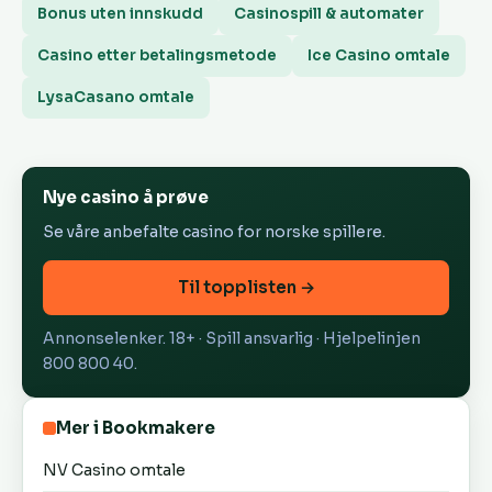
Bonus uten innskudd
Casinospill & automater
Casino etter betalingsmetode
Ice Casino omtale
LysaCasano omtale
Nye casino å prøve
Se våre anbefalte casino for norske spillere.
Til topplisten →
Annonselenker. 18+ · Spill ansvarlig · Hjelpelinjen
800 800 40.
Mer i Bookmakere
NV Casino omtale