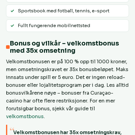
Sportsbook med fotball, tennis, e-sport
Fullt fungerende mobilnettsted
Bonus og vilkår – velkomstbonus
med 35x omsetning
Velkomstbonusen er på 100 % opp til 1000 kroner,
men omsetningskravet er 35x bonusbeløpet. Maks
innsats under spill er 5 euro. Det er ingen reload-
bonuser eller lojalitetsprogram per i dag. Les alltid
bonusvilkårene nøye – bonuser fra Curaçao-
casino har ofte flere restriksjoner. For en mer
forutsigbar bonus, sjekk vår guide til
velkomstbonus
.
Velkomstbonusen har 35x omsetningskrav,