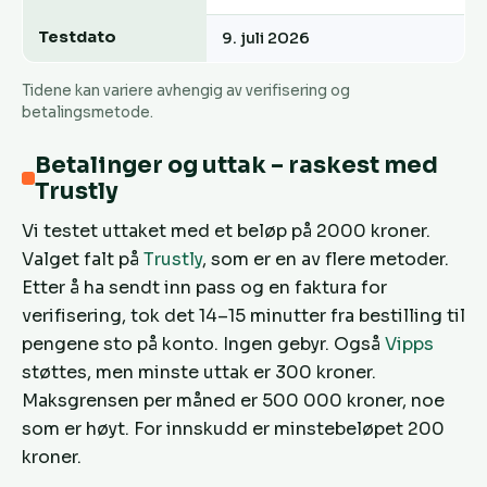
Testdato
9. juli 2026
Tidene kan variere avhengig av verifisering og
betalingsmetode.
Betalinger og uttak – raskest med
Trustly
Vi testet uttaket med et beløp på 2000 kroner.
Valget falt på
Trustly
, som er en av flere metoder.
Etter å ha sendt inn pass og en faktura for
verifisering, tok det 14–15 minutter fra bestilling til
pengene sto på konto. Ingen gebyr. Også
Vipps
støttes, men minste uttak er 300 kroner.
Maksgrensen per måned er 500 000 kroner, noe
som er høyt. For innskudd er minstebeløpet 200
kroner.