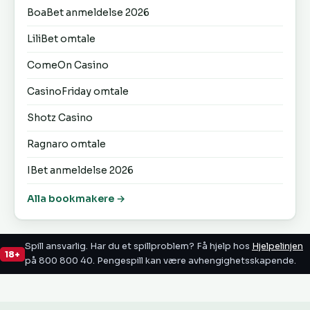
BoaBet anmeldelse 2026
LiliBet omtale
ComeOn Casino
CasinoFriday omtale
Shotz Casino
Ragnaro omtale
IBet anmeldelse 2026
Alla bookmakere →
Spill ansvarlig. Har du et spillproblem? Få hjelp hos
Hjelpelinjen
18+
på 800 800 40. Pengespill kan være avhengighetsskapende.