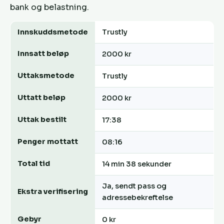
bank og belastning.
Innskuddsmetode
Trustly
Innsatt beløp
2000 kr
Uttaksmetode
Trustly
Uttatt beløp
2000 kr
Uttak bestilt
17:38
Penger mottatt
08:16
Total tid
14 min 38 sekunder
Ja, sendt pass og
Ekstra verifisering
adressebekreftelse
Gebyr
0 kr