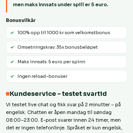
men maks innsats under spill er 5 euro.
Bonusvilkår
100% opp til 1000 kr som velkomstbonus
Omsetningskrav: 35x bonusbeløpet
Maks innsats: 5 euro per spinn
Ingen reload-bonuser
Kundeservice – testet svartid
Vi testet live chat og fikk svar på 2 minutter – på
engelsk. Chatten er åpen mandag til søndag
08:00–23:00. E-post svarer innen 24 timer, men
det er ingen telefonlinje. Språket er kun engelsk,