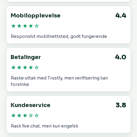
4.4
Mobilopplevelse
★★★★☆
Responsivt mobilnettsted, godt fungerende
4.0
Betalinger
★★★★☆
Raske uttak med Trustly, men verifisering kan
forsinke
3.8
Kundeservice
★★★☆☆
Rask live chat, men kun engelsk