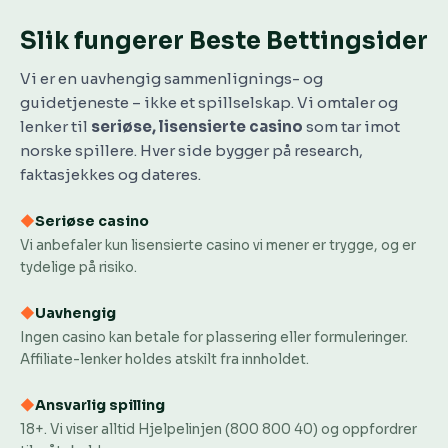
Slik fungerer Beste Bettingsider
Vi er en uavhengig sammenlignings- og
guidetjeneste – ikke et spillselskap. Vi omtaler og
lenker til
seriøse, lisensierte casino
som tar imot
norske spillere. Hver side bygger på research,
faktasjekkes og dateres.
◆
Seriøse casino
Vi anbefaler kun lisensierte casino vi mener er trygge, og er
tydelige på risiko.
◆
Uavhengig
Ingen casino kan betale for plassering eller formuleringer.
Affiliate-lenker holdes atskilt fra innholdet.
◆
Ansvarlig spilling
18+. Vi viser alltid Hjelpelinjen (800 800 40) og oppfordrer