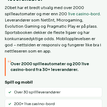
20bet har et bredt utvalg med over 2000
spilleautomater og mer enn 200
live casino-bord
.
Leverandører som NetEnt, Microgaming,
Evolution Gaming og Pragmatic Play er på plass.
Sportsbooken dekker de fleste ligaer og har
konkurransedyktige odds. Mobilopplevelsen er
god – nettsiden er responsiv og fungerer like bra i
nettleseren som en app.
Over 2000 spilleautomater og 200 live
casino-bord fra 30+ leverandører.
Spill og mobil
Over 30 spillleverandører
200+ live casino-bord