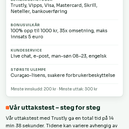
Trustly, Vipps, Visa, Mastercard, Skrill,
Neteller, bankoverføring
BONUSVILKÅR
100% opp til 1000 kr, 35x omsetning, maks
innsats 5 euro
KUNDESERVICE
Live chat, e-post, man–søn 08–23, engelsk
STØRSTE ULEMPE
Curaçao-lisens, svakere forbrukerbeskyttelse
Minste innskudd: 200 kr · Minste uttak: 300 kr
Vår uttakstest – steg for steg
Vår uttakstest med Trustly ga en total tid på 14
min 38 sekunder. Tidene kan variere avhengig av