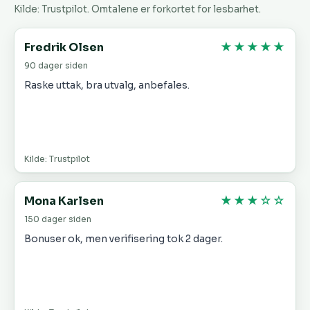
Kilde: Trustpilot. Omtalene er forkortet for lesbarhet.
Fredrik Olsen
★★★★★
90 dager siden
Raske uttak, bra utvalg, anbefales.
Kilde: Trustpilot
Mona Karlsen
★★★☆☆
150 dager siden
Bonuser ok, men verifisering tok 2 dager.