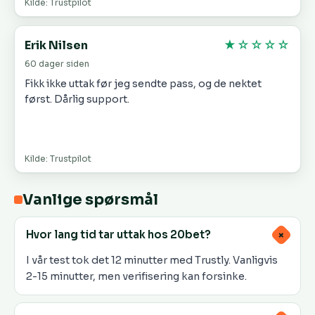
Kilde: Trustpilot
Erik Nilsen
★☆☆☆☆
60 dager siden
Fikk ikke uttak før jeg sendte pass, og de nektet
først. Dårlig support.
Kilde: Trustpilot
Vanlige spørsmål
Hvor lang tid tar uttak hos 20bet?
+
I vår test tok det 12 minutter med Trustly. Vanligvis
2-15 minutter, men verifisering kan forsinke.