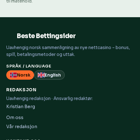
til måtehold.
Beste Bettingsider
Uavhengig norsk sammenligning av nye nettcasino – bonus,
spill, betalingsmetoder og uttak.
SPRÅK / LANGUAGE
Norsk
English
REDAKSJON
Uavhengig redaksjon · Ansvarlig redaktør:
Kristian Berg
Om oss
Vår redaksjon