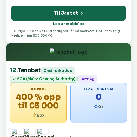
Til Jaabet →
Les anmeldelse
18+. Nye kunder. Se fullstendige vilkår på casinoet. Spill ansvarlig.
Hjelpelinjen 800 800 40.
12.
Tenobet
Casino & odds
✓ MGA (Malta Gaming Authority)
Betting
BONUS
GRATISSPINN
400 % opp
0
til €5 000
0x
25x