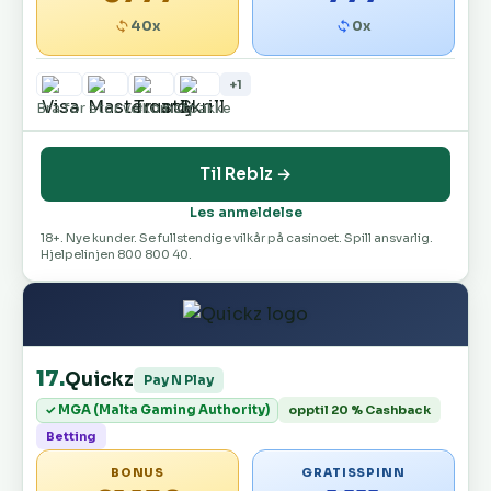
40x
0x
+1
Bra for stor velkomstpakke
Til Reblz →
Les anmeldelse
18+. Nye kunder. Se fullstendige vilkår på casinoet. Spill ansvarlig.
Hjelpelinjen 800 800 40.
17.
Quickz
Pay N Play
✓ MGA (Malta Gaming Authority)
opptil 20 % Cashback
Betting
BONUS
GRATISSPINN