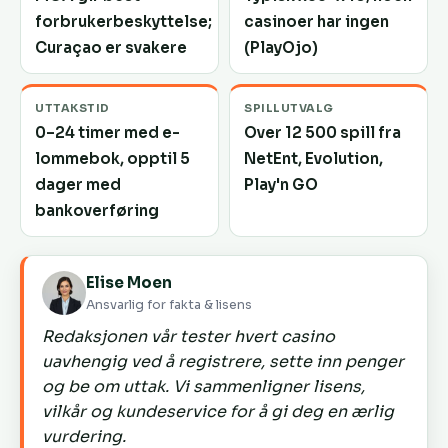
forbrukerbeskyttelse;
casinoer har ingen
Curaçao er svakere
(PlayOjo)
UTTAKSTID
SPILLUTVALG
0–24 timer med e-
Over 12 500 spill fra
lommebok, opptil 5
NetEnt, Evolution,
dager med
Play'n GO
bankoverføring
Elise Moen
Ansvarlig for fakta & lisens
Redaksjonen vår tester hvert casino
uavhengig ved å registrere, sette inn penger
og be om uttak. Vi sammenligner lisens,
vilkår og kundeservice for å gi deg en ærlig
vurdering.