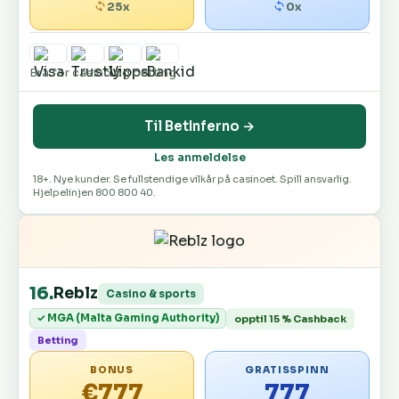
25x
0x
Bra for casino og betting
Til BetInferno →
Les anmeldelse
18+. Nye kunder. Se fullstendige vilkår på casinoet. Spill ansvarlig.
Hjelpelinjen 800 800 40.
16.
Reblz
Casino & sports
✓ MGA (Malta Gaming Authority)
opptil 15 % Cashback
Betting
BONUS
GRATISSPINN
€777
777