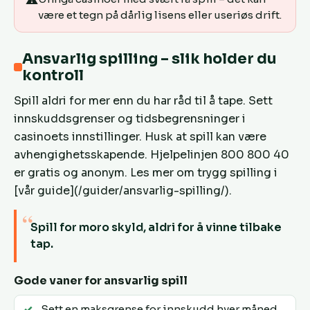
være et tegn på dårlig lisens eller useriøs drift.
Ansvarlig spilling – slik holder du
kontroll
Spill aldri for mer enn du har råd til å tape. Sett
innskuddsgrenser og tidsbegrensninger i
casinoets innstillinger. Husk at spill kan være
avhengighetsskapende. Hjelpelinjen 800 800 40
er gratis og anonym. Les mer om trygg spilling i
[vår guide](/guider/ansvarlig-spilling/).
Spill for moro skyld, aldri for å vinne tilbake
tap.
Gode vaner for ansvarlig spill
Sett en maksgrense for innskudd hver måned