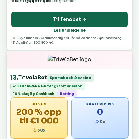
Bra for casino og betting samlet
Til Tenobet →
Les anmeldelse
18+. Nye kunder. Se fullstendige vilkår på casinoet. Spill ansvarlig.
Hjelpelinjen 800 800 40.
13.
TrivelaBet
Sportsbook & casino
✓ Kahnawake Gaming Commission
10 % daglig Cashback
Betting
BONUS
GRATISSPINN
200 % opp
0
til €1 000
0x
30x