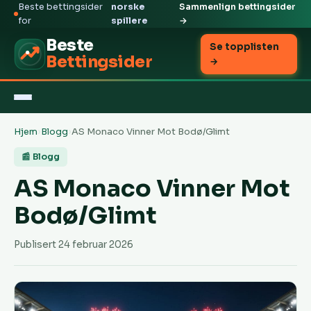
Beste bettingsider
norske
Sammenlign bettingsider
for
spillere
→
Beste
Se topplisten
Bettingsider
→
Hjem
›
Blogg
›
AS Monaco Vinner Mot Bodø/Glimt
📰 Blogg
AS Monaco Vinner Mot
Bodø/Glimt
Publisert 24 februar 2026