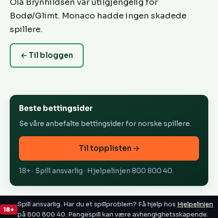
Ola Brynhildsen var utilgjengelig for
Bodø/Glimt. Monaco hadde ingen skadede
spillere.
← Til bloggen
Beste bettingsider
Se våre anbefalte bettingsider for norske spillere.
Til topplisten →
18+ · Spill ansvarlig · Hjelpelinjen 800 800 40.
Spill ansvarlig. Har du et spillproblem? Få hjelp hos
Hjelpelinjen
18+
på 800 800 40. Pengespill kan være avhengighetsskapende.