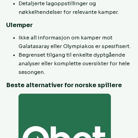
Detaljerte lagoppstillinger og
nøkkelhendelser for relevante kamper.
Ulemper
Ikke all informasjon om kamper mot
Galatasaray eller Olympiakos er spesifisert.
Begrenset tilgang til enkelte dyptgående
analyser eller komplette oversikter for hele
sesongen.
Beste alternativer for norske spillere