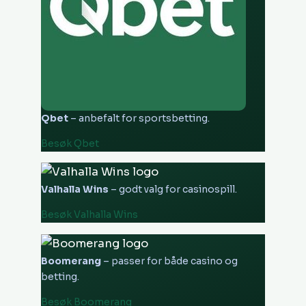
Qbet
– anbefalt for sportsbetting.
Besøk Qbet
Valhalla Wins
– godt valg for casinospill.
Besøk Valhalla Wins
Boomerang
– passer for både casino og
betting.
Besøk Boomerang