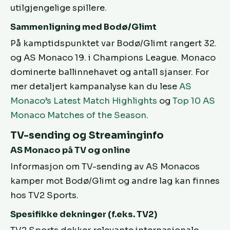
utilgjengelige spillere.
Sammenligning med Bodø/Glimt
På kamptidspunktet var Bodø/Glimt rangert 32.
og AS Monaco 19. i Champions League. Monaco
dominerte ballinnehavet og antall sjanser. For
mer detaljert kampanalyse kan du lese
AS
Monaco’s Latest Match Highlights
og
Top 10 AS
Monaco Matches of the Season
.
TV-sending og Streaminginfo
AS Monaco på TV og online
Informasjon om TV-sending av AS Monacos
kamper mot Bodø/Glimt og andre lag kan finnes
hos TV2 Sports.
Spesifikke dekninger (f.eks. TV2)