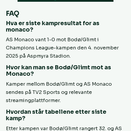
FAQ
Hva er siste kampresultat for as
monaco?
AS Monaco vant 1-0 mot Bodø/Glimt i
Champions League-kampen den 4. november
2025 på Aspmyra Stadion.
Hvor kan man se Bodø/Glimt mot as
Monaco?
Kamper mellom Bodø/Glimt og AS Monaco
sendes på TV2 Sports og relevante
streamingplattformer.
Hvordan står tabellene etter siste
kamp?
Etter kampen var Bodø/Glimt rangert 32. og AS