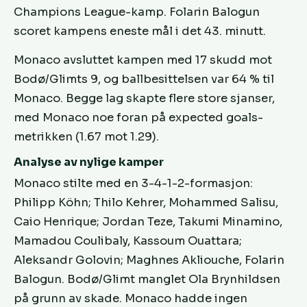
Champions League-kamp. Folarin Balogun
scoret kampens eneste mål i det 43. minutt.
Monaco avsluttet kampen med 17 skudd mot
Bodø/Glimts 9, og ballbesittelsen var 64 % til
Monaco. Begge lag skapte flere store sjanser,
med Monaco noe foran på expected goals-
metrikken (1.67 mot 1.29).
Analyse av nylige kamper
Monaco stilte med en 3-4-1-2-formasjon:
Philipp Köhn; Thilo Kehrer, Mohammed Salisu,
Caio Henrique; Jordan Teze, Takumi Minamino,
Mamadou Coulibaly, Kassoum Ouattara;
Aleksandr Golovin; Maghnes Akliouche, Folarin
Balogun. Bodø/Glimt manglet Ola Brynhildsen
på grunn av skade. Monaco hadde ingen