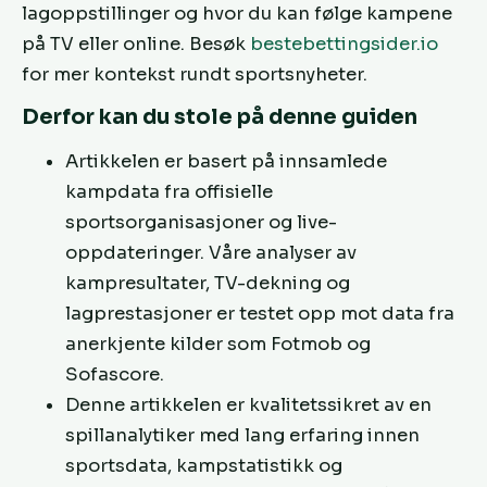
lagoppstillinger og hvor du kan følge kampene
på TV eller online. Besøk
bestebettingsider.io
for mer kontekst rundt sportsnyheter.
Derfor kan du stole på denne guiden
Artikkelen er basert på innsamlede
kampdata fra offisielle
sportsorganisasjoner og live-
oppdateringer. Våre analyser av
kampresultater, TV-dekning og
lagprestasjoner er testet opp mot data fra
anerkjente kilder som Fotmob og
Sofascore.
Denne artikkelen er kvalitetssikret av en
spillanalytiker med lang erfaring innen
sportsdata, kampstatistikk og