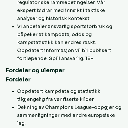
regulatoriske rammebetingelser. Vår
ekspert bidrar med innsikt i taktiske
analyser og historisk kontekst.
Vi anbefaler ansvarlig sportsforbruk og
påpeker at kampdata, odds og
kampstatistikk kan endres raskt.
Oppdatert informasjon vil bli publisert
fortløpende. Spill ansvarlig. 18+.
Fordeler og ulemper
Fordeler
Oppdatert kampdata og statistikk
tilgjengelig fra verifiserte kilder.
Dekning av Champions League-oppgjør og
sammenligninger med andre europeiske
lag.