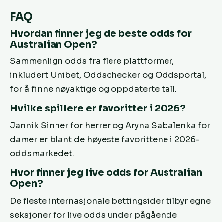
FAQ
Hvordan finner jeg de beste odds for
Australian Open?
Sammenlign odds fra flere plattformer,
inkludert Unibet, Oddschecker og Oddsportal,
for å finne nøyaktige og oppdaterte tall.
Hvilke spillere er favoritter i 2026?
Jannik Sinner for herrer og Aryna Sabalenka for
damer er blant de høyeste favorittene i 2026-
oddsmarkedet.
Hvor finner jeg live odds for Australian
Open?
De fleste internasjonale bettingsider tilbyr egne
seksjoner for live odds under pågående