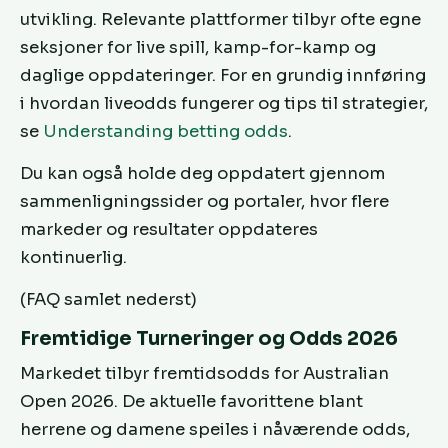
utvikling. Relevante plattformer tilbyr ofte egne
seksjoner for live spill, kamp-for-kamp og
daglige oppdateringer. For en grundig innføring
i hvordan liveodds fungerer og tips til strategier,
se
Understanding betting odds
.
Du kan også holde deg oppdatert gjennom
sammenligningssider og portaler, hvor flere
markeder og resultater oppdateres
kontinuerlig.
(FAQ samlet nederst)
Fremtidige Turneringer og Odds 2026
Markedet tilbyr fremtidsodds for Australian
Open 2026. De aktuelle favorittene blant
herrene og damene speiles i nåværende odds,