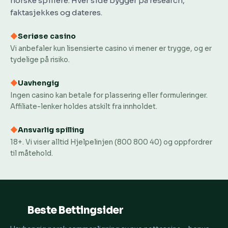
norske spillere. Hver side bygger på research,
faktasjekkes og dateres.
◆
Seriøse casino
Vi anbefaler kun lisensierte casino vi mener er trygge, og er
tydelige på risiko.
◆
Uavhengig
Ingen casino kan betale for plassering eller formuleringer.
Affiliate-lenker holdes atskilt fra innholdet.
◆
Ansvarlig spilling
18+. Vi viser alltid Hjelpelinjen (800 800 40) og oppfordrer
til måtehold.
Beste Bettingsider