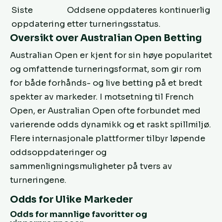
Siste
Oddsene oppdateres kontinuerlig
oppdatering
etter turneringsstatus.
Oversikt over Australian Open Betting
Australian Open er kjent for sin høye popularitet
og omfattende turneringsformat, som gir rom
for både forhånds- og live betting på et bredt
spekter av markeder. I motsetning til French
Open, er Australian Open ofte forbundet med
varierende odds dynamikk og et raskt spillmiljø.
Flere internasjonale plattformer tilbyr løpende
oddsoppdateringer og
sammenligningsmuligheter på tvers av
turneringene.
Odds for Ulike Markeder
Odds for mannlige favoritter og