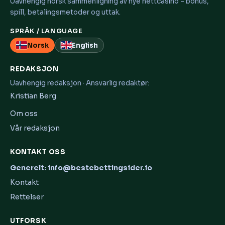
Uavhengig norsk sammenligning av nye nettcasino – bonus,
spill, betalingsmetoder og uttak.
SPRÅK / LANGUAGE
Norsk
English
REDAKSJON
Uavhengig redaksjon · Ansvarlig redaktør:
Kristian Berg
Om oss
Vår redaksjon
KONTAKT OSS
Generelt: info@bestebettingsider.io
Kontakt
Rettelser
UTFORSK