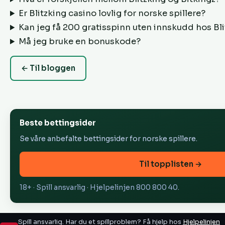
Er Blitzking casino lovlig for norske spillere?
Kan jeg få 200 gratisspinn uten innskudd hos Bl
Må jeg bruke en bonuskode?
← Til bloggen
Beste bettingsider
Se våre anbefalte bettingsider for norske spillere.
Til topplisten →
18+ · Spill ansvarlig · Hjelpelinjen 800 800 40.
Spill ansvarlig. Har du et spillproblem? Få hjelp hos
Hjelpelinjen