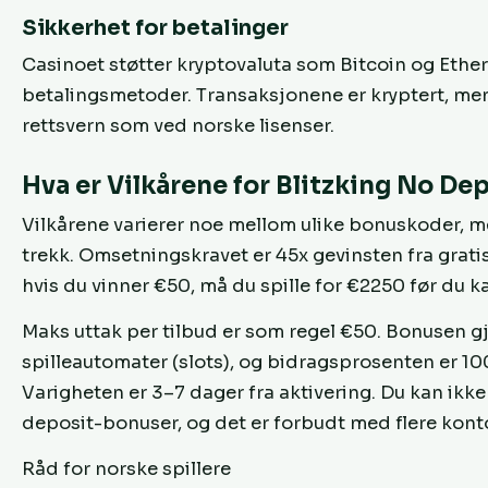
Sikkerhet for betalinger
Casinoet støtter kryptovaluta som Bitcoin og Ethe
betalingsmetoder. Transaksjonene er kryptert, me
rettsvern som ved norske lisenser.
Hva er Vilkårene for Blitzking No De
Vilkårene varierer noe mellom ulike bonuskoder, me
trekk. Omsetningskravet er 45x gevinsten fra grati
hvis du vinner €50, må du spille for €2250 før du k
Maks uttak per tilbud er som regel €50. Bonusen gj
spilleautomater (slots), og bidragsprosenten er 100
Varigheten er 3–7 dager fra aktivering. Du kan ikk
deposit-bonuser, og det er forbudt med flere kont
Råd for norske spillere