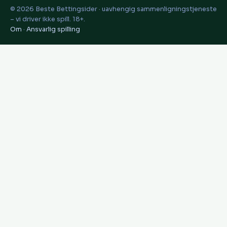
© 2026 Beste Bettingsider · uavhengig sammenligningstjeneste
– vi driver ikke spill. 18+.
Om
·
Ansvarlig spilling