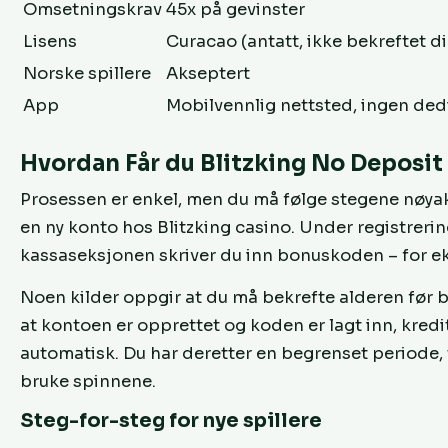
Omsetningskrav
45x på gevinster
Lisens
Curacao (antatt, ikke bekreftet di
Norske spillere
Akseptert
App
Mobilvennlig nettsted, ingen ded
Hvordan Får du Blitzking No Deposit
Prosessen er enkel, men du må følge stegene nøyak
en ny konto hos Blitzking casino. Under registrering
kassaseksjonen skriver du inn bonuskoden – for e
Noen kilder oppgir at du må bekrefte alderen før b
at kontoen er opprettet og koden er lagt inn, kred
automatisk. Du har deretter en begrenset periode, ty
bruke spinnene.
Steg-for-steg for nye spillere