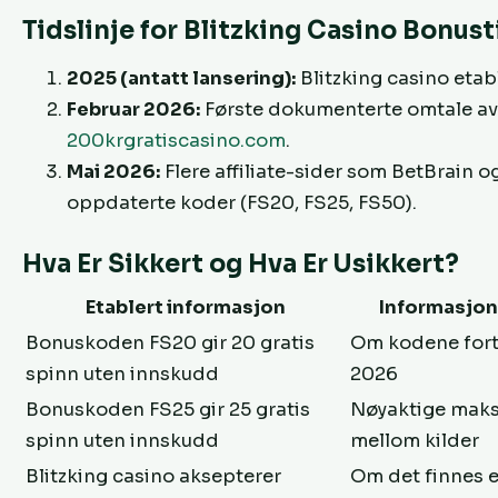
Tidslinje for Blitzking Casino Bonus
2025 (antatt lansering):
Blitzking casino etab
Februar 2026:
Første dokumenterte omtale av
200krgratiscasino.com
.
Mai 2026:
Flere affiliate-sider som BetBrain 
oppdaterte koder (FS20, FS25, FS50).
Hva Er Sikkert og Hva Er Usikkert?
Etablert informasjon
Informasjon 
Bonuskoden FS20 gir 20 gratis
Om kodene forts
spinn uten innskudd
2026
Bonuskoden FS25 gir 25 gratis
Nøyaktige maks 
spinn uten innskudd
mellom kilder
Blitzking casino aksepterer
Om det finnes e