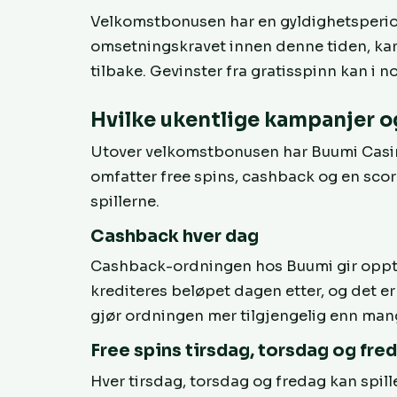
Velkomstbonusen har en gyldighetsperio
omsetningskravet innen denne tiden, kan 
tilbake. Gevinster fra gratisspinn kan i noe
Hvilke ukentlige kampanjer og
Utover velkomstbonusen har Buumi Casino
omfatter free spins, cashback og en sco
spillerne.
Cashback hver dag
Cashback-ordningen hos Buumi gir opptil 
krediteres beløpet dagen etter, og det e
gjør ordningen mer tilgjengelig enn man
Free spins tirsdag, torsdag og fre
Hver tirsdag, torsdag og fredag kan spil