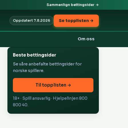
Sammenlign bettingsider →
Se topplisten →
Oppdatert 7.8.2026
Om oss
Beste bettingsider
Se våre anbefalte bettingsider for
norske spillere.
Til topplisten →
18+ · Spill ansvarlig · Hjelpelinjen 800
800 40.