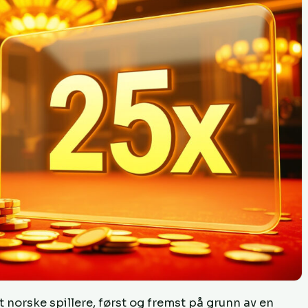
t norske spillere, først og fremst på grunn av en