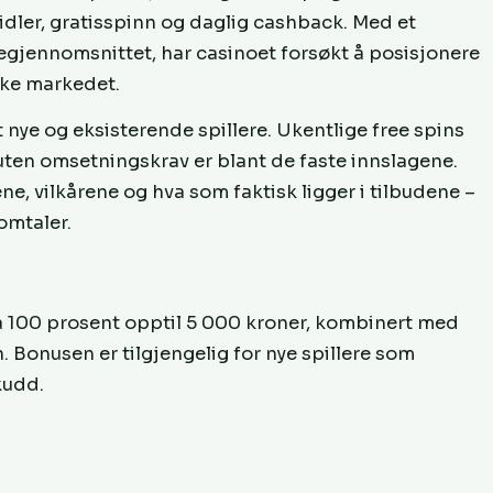
er, gratisspinn og daglig cashback. Med et
gjennomsnittet, har casinoet forsøkt å posisjonere
ske markedet.
nye og eksisterende spillere. Ukentlige free spins
ten omsetningskrav er blant de faste innslagene.
, vilkårene og hva som faktisk ligger i tilbudene –
omtaler.
å 100 prosent opptil 5 000 kroner, kombinert med
 Bonusen er tilgjengelig for nye spillere som
kudd.