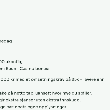
fredag
00 ukentlig
e om Buumi Casino bonus:
 000 kr med et omsetningskrav på 25x – lavere enn
ke på netto tap, uansett hvor mye du spiller.
gir ekstra sjanser uten ekstra innskudd.
ølge casinoets egne opplysninger.