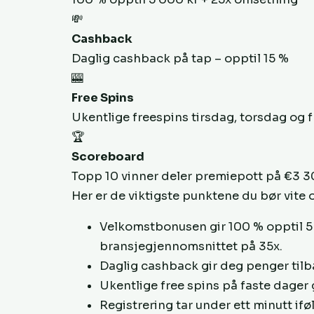
💸
Cashback
Daglig cashback på tap – opptil 15 %
🎰
Free Spins
Ukentlige freespins tirsdag, torsdag og 
🏆
Scoreboard
Topp 10 vinner deler premiepott på €3 3
Her er de viktigste punktene du bør vit
Velkomstbonusen gir 100 % opptil 5
bransjegjennomsnittet på 35x.
Daglig cashback gir deg penger tilba
Ukentlige free spins på faste dager 
Registrering tar under ett minutt if