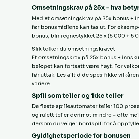
Omsetningskrav på 25x – hva betyr 
Med et omsetningskrav på 25x bonus + in
før bonusmidlene kan tas ut. For eksempel
bonus, blir regnestykket 25 x (5 000 + 5
Slik tolker du omsetningskravet
Et omsetningskrav på 25x bonus + innsk
beløpet kan fortsatt være høyt. For vel
før uttak. Les alltid de spesifikke vilkå
variere.
Spill som teller og ikke teller
De fleste spilleautomater teller 100 pro
og rulett teller derimot mindre – ofte me
dersom du velger bordspill for å oppfylle
Gyldighetsperiode for bonusen