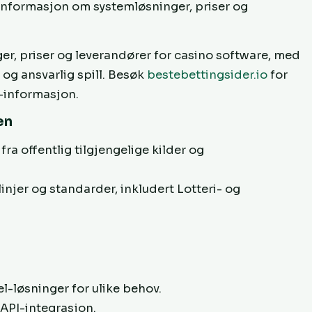
 informasjon om systemløsninger, priser og
ger, priser og leverandører for casino software, med
 og ansvarlig spill. Besøk
bestebettingsider.io
for
-informasjon.
en
ra offentlig tilgjengelige kilder og
injer og standarder, inkludert Lotteri- og
el-løsninger for ulike behov.
 API-integrasjon.