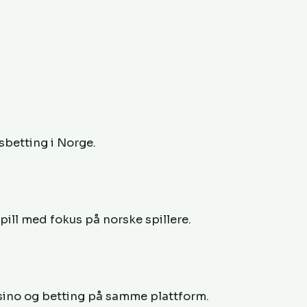
sbetting i Norge.
pill med fokus på norske spillere.
sino og betting på samme plattform.