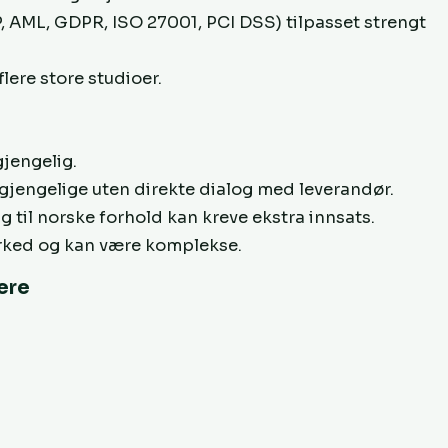
 AML, GDPR, ISO 27001, PCI DSS) tilpasset strengt
flere store studioer.
gjengelig.
ilgjengelige uten direkte dialog med leverandør.
 til norske forhold kan kreve ekstra innsats.
arked og kan være komplekse.
lere