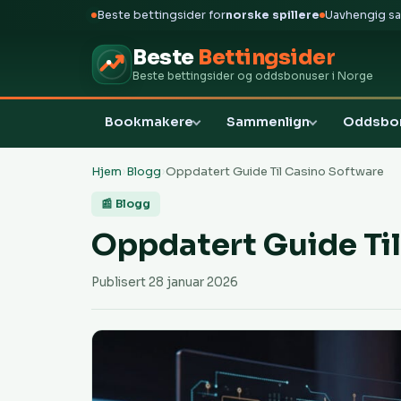
Beste bettingsider for
norske spillere
Uavhengig s
Beste
Bettingsider
Beste bettingsider og oddsbonuser i Norge
Bookmakere
Sammenlign
Oddsbo
Hjem
›
Blogg
›
Oppdatert Guide Til Casino Software
📰 Blogg
Oppdatert Guide Ti
Publisert 28 januar 2026