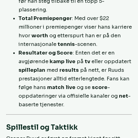
før han steg tilbake til en topp 5-
plassering.
Total Premiepenger
: Med over $22
millioner i premiepenger viser hans karriere
hvor
worth
og etterspurt han er på den
internasjonale
tennis
-scenen.
Resultater og Score
: Enten det er en
avgjørende
kamp
live
på
tv
eller oppdatert
spilleplan
med
results
på nett, er Ruuds
prestasjoner alltid etterlengtede. Fans kan
følge hans
match
live
og se
score
-
oppdateringer via offisielle kanaler og
net
-
baserte tjenester.
Spillestil og Taktikk