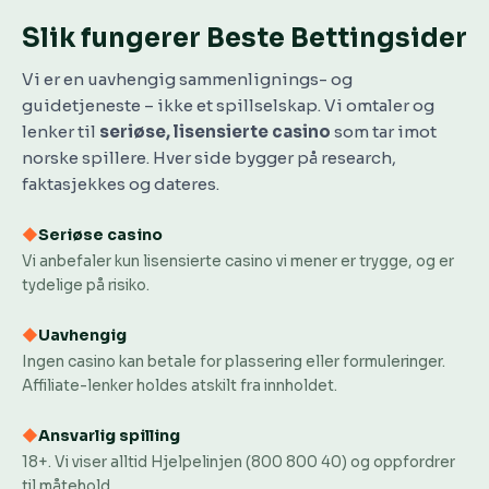
Slik fungerer Beste Bettingsider
Vi er en uavhengig sammenlignings- og
guidetjeneste – ikke et spillselskap. Vi omtaler og
lenker til
seriøse, lisensierte casino
som tar imot
norske spillere. Hver side bygger på research,
faktasjekkes og dateres.
◆
Seriøse casino
Vi anbefaler kun lisensierte casino vi mener er trygge, og er
tydelige på risiko.
◆
Uavhengig
Ingen casino kan betale for plassering eller formuleringer.
Affiliate-lenker holdes atskilt fra innholdet.
◆
Ansvarlig spilling
18+. Vi viser alltid Hjelpelinjen (800 800 40) og oppfordrer
til måtehold.