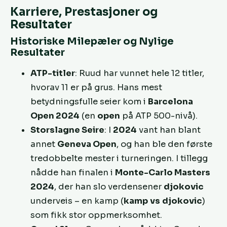
Karriere, Prestasjoner og
Resultater
Historiske Milepæler og Nylige
Resultater
ATP-titler
: Ruud har vunnet hele 12 titler,
hvorav 11 er på grus. Hans mest
betydningsfulle seier kom i
Barcelona
Open 2024
(en
open
på ATP 500-nivå).
Storslagne Seire
: I
2024
vant han blant
annet
Geneva Open
, og han ble den første
tredobbelte mester i turneringen. I tillegg
nådde han finalen i
Monte-Carlo Masters
2024
, der han slo verdensener
djokovic
underveis – en kamp (
kamp
vs
djokovic
)
som fikk stor oppmerksomhet.