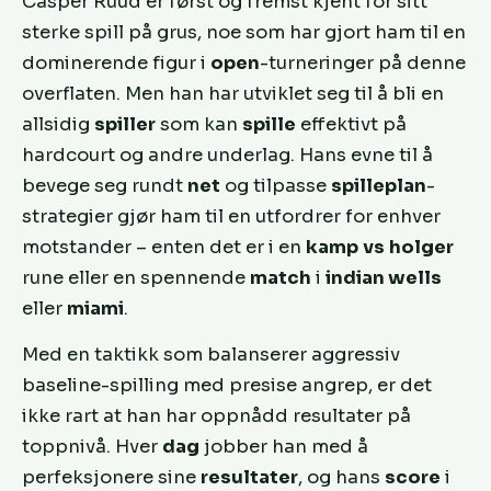
Casper Ruud er først og fremst kjent for sitt
sterke spill på grus, noe som har gjort ham til en
dominerende figur i
open
-turneringer på denne
overflaten. Men han har utviklet seg til å bli en
allsidig
spiller
som kan
spille
effektivt på
hardcourt og andre underlag. Hans evne til å
bevege seg rundt
net
og tilpasse
spilleplan
-
strategier gjør ham til en utfordrer for enhver
motstander – enten det er i en
kamp
vs
holger
rune eller en spennende
match
i
indian wells
eller
miami
.
Med en taktikk som balanserer aggressiv
baseline-spilling med presise angrep, er det
ikke rart at han har oppnådd resultater på
toppnivå. Hver
dag
jobber han med å
perfeksjonere sine
resultater
, og hans
score
i