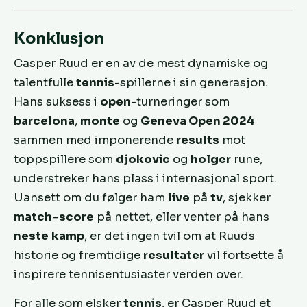
Konklusjon
Casper Ruud er en av de mest dynamiske og
talentfulle
tennis
-spillerne i sin generasjon.
Hans suksess i
open
-turneringer som
barcelona
,
monte
og
Geneva Open 2024
sammen med imponerende
results
mot
toppspillere som
djokovic
og
holger
rune,
understreker hans plass i internasjonal sport.
Uansett om du følger ham
live
på
tv
, sjekker
match
–
score
på nettet, eller venter på hans
neste
kamp
, er det ingen tvil om at Ruuds
historie og fremtidige
resultater
vil fortsette å
inspirere tennisentusiaster verden over.
For alle som elsker
tennis
, er Casper Ruud et