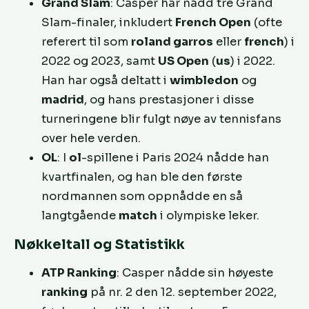
Grand Slam
: Casper har nådd tre Grand
Slam-finaler, inkludert
French Open
(ofte
referert til som
roland garros
eller
french
) i
2022 og 2023, samt
US Open
(
us
) i 2022.
Han har også deltatt i
wimbledon
og
madrid
, og hans prestasjoner i disse
turneringene blir fulgt nøye av tennisfans
over hele verden.
OL
: I
ol
-spillene i Paris 2024 nådde han
kvartfinalen, og han ble den første
nordmannen som oppnådde en så
langtgående
match
i olympiske leker.
Nøkkeltall og Statistikk
ATP Ranking
: Casper nådde sin høyeste
ranking
på nr. 2 den 12. september 2022,