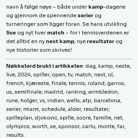
navn å følge nøye – både under
kamp
-dagene
og gjennom de spennende
serier
og
turneringer som ligger foran. Se hans utvikling
live
og nyt hver
match
– for i tennisverdenen er
det alltid en ny
next
kamp
, nye
resultater
og
nye historier som skrives!
Nøkkelord brukt i artikkelen
: dag, kamp, neste,
live, 2024, spiller, open, tv, match, next, ol,
french, kjæreste, finale, tennis, roland, garros,
us, semifinale, madrid, ranking, wimbledon,
rune, holger, vs, indian, wells, atp, barcelona,
serier, miami, schedule, alder, resultater,
spilleplan, djokovic, spille, score, familie, net,
olympics, worth, se, sponsor, carlo, monte, far,
results.