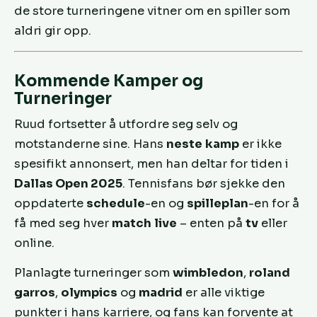
de store turneringene vitner om en spiller som
aldri gir opp.
Kommende Kamper og
Turneringer
Ruud fortsetter å utfordre seg selv og
motstanderne sine. Hans
neste
kamp
er ikke
spesifikt annonsert, men han deltar for tiden i
Dallas Open 2025
. Tennisfans bør sjekke den
oppdaterte
schedule
-en og
spilleplan
-en for å
få med seg hver
match
live
– enten på
tv
eller
online.
Planlagte turneringer som
wimbledon
,
roland
garros
,
olympics
og
madrid
er alle viktige
punkter i hans karriere, og fans kan forvente at