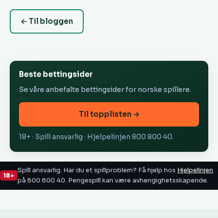
← Til bloggen
Beste bettingsider
Se våre anbefalte bettingsider for norske spillere.
Til topplisten →
18+ · Spill ansvarlig · Hjelpelinjen 800 800 40.
Spill ansvarlig. Har du et spillproblem? Få hjelp hos
Hjelpelinjen
18+
på 800 800 40. Pengespill kan være avhengighetsskapende.