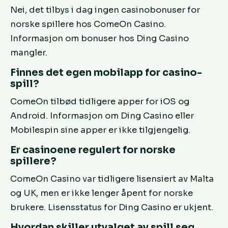
Nei, det tilbys i dag ingen casinobonuser for
norske spillere hos ComeOn Casino.
Informasjon om bonuser hos Ding Casino
mangler.
Finnes det egen mobilapp for casino-
spill?
ComeOn tilbød tidligere apper for iOS og
Android. Informasjon om Ding Casino eller
Mobilespin sine apper er ikke tilgjengelig.
Er casinoene regulert for norske
spillere?
ComeOn Casino var tidligere lisensiert av Malta
og UK, men er ikke lenger åpent for norske
brukere. Lisensstatus for Ding Casino er ukjent.
Hvordan skiller utvalget av spill seg