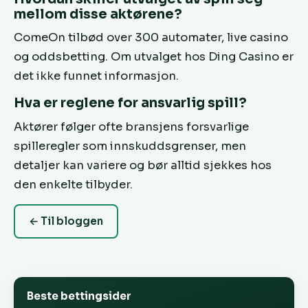
mellom disse aktørene?
ComeOn tilbød over 300 automater, live casino
og oddsbetting. Om utvalget hos Ding Casino er
det ikke funnet informasjon.
Hva er reglene for ansvarlig spill?
Aktører følger ofte bransjens forsvarlige
spilleregler som innskuddsgrenser, men
detaljer kan variere og bør alltid sjekkes hos
den enkelte tilbyder.
← Til bloggen
Beste bettingsider