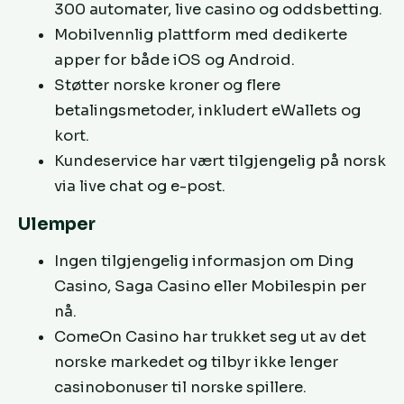
300 automater, live casino og oddsbetting.
Mobilvennlig plattform med dedikerte
apper for både iOS og Android.
Støtter norske kroner og flere
betalingsmetoder, inkludert eWallets og
kort.
Kundeservice har vært tilgjengelig på norsk
via live chat og e-post.
Ulemper
Ingen tilgjengelig informasjon om Ding
Casino, Saga Casino eller Mobilespin per
nå.
ComeOn Casino har trukket seg ut av det
norske markedet og tilbyr ikke lenger
casinobonuser til norske spillere.