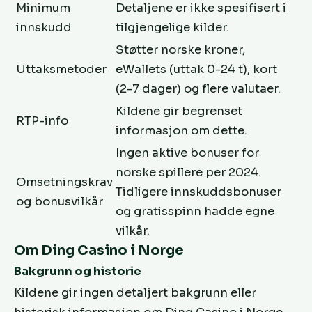
Minimum
Detaljene er ikke spesifisert i
innskudd
tilgjengelige kilder.
Støtter norske kroner,
Uttaksmetoder
eWallets (uttak 0-24 t), kort
(2-7 dager) og flere valutaer.
Kildene gir begrenset
RTP-info
informasjon om dette.
Ingen aktive bonuser for
norske spillere per 2024.
Omsetningskrav
Tidligere innskuddsbonuser
og bonusvilkår
og gratisspinn hadde egne
vilkår.
Om Ding Casino i Norge
Bakgrunn og historie
Kildene gir ingen detaljert bakgrunn eller