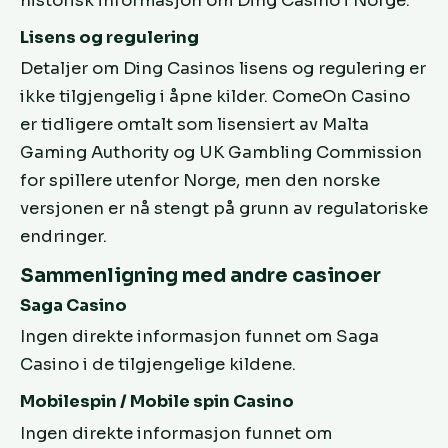
historisk informasjon om Ding Casino i Norge.
Lisens og regulering
Detaljer om Ding Casinos lisens og regulering er
ikke tilgjengelig i åpne kilder. ComeOn Casino
er tidligere omtalt som lisensiert av Malta
Gaming Authority og UK Gambling Commission
for spillere utenfor Norge, men den norske
versjonen er nå stengt på grunn av regulatoriske
endringer.
Sammenligning med andre casinoer
Saga Casino
Ingen direkte informasjon funnet om Saga
Casino i de tilgjengelige kildene.
Mobilespin / Mobile spin Casino
Ingen direkte informasjon funnet om