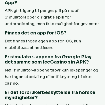
App?
APK gir tilgang til pengespill på mobil.
Simulatorapper gir gratis spill for
underholdning, men ikke mulighet for gevinster.
Finnes det en app for iOS?
Det finnes ingen egen app for iOS, kun
mobiltilpasset nettleser.
Er simulator-appene fra Google Play
det samme som IceCasino sin APK?
Nei, simulator-appene tilbyr kun lekepenger og
har ingen utbetaling eller tilknytning til ekte
casino.
Er det forbrukerbeskyttelse fra norske
myndigheter?