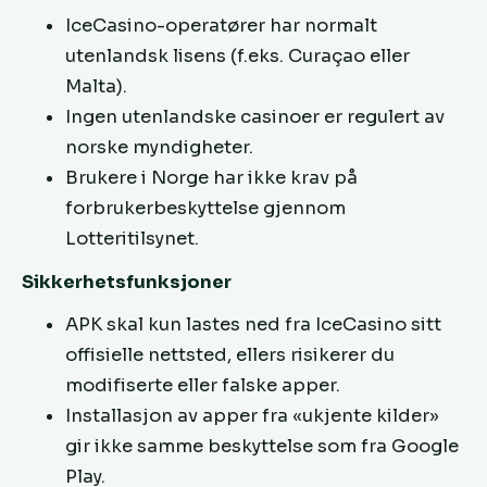
IceCasino-operatører har normalt
utenlandsk lisens (f.eks. Curaçao eller
Malta).
Ingen utenlandske casinoer er regulert av
norske myndigheter.
Brukere i Norge har ikke krav på
forbrukerbeskyttelse gjennom
Lotteritilsynet.
Sikkerhetsfunksjoner
APK skal kun lastes ned fra IceCasino sitt
offisielle nettsted, ellers risikerer du
modifiserte eller falske apper.
Installasjon av apper fra «ukjente kilder»
gir ikke samme beskyttelse som fra Google
Play.