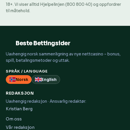
18+. Vi viser alltid Hjelpelinjen (800 800 40) og oppfordrer
til måtehold.
Beste Bettingsider
Uavhengig norsk sammenligning av nye nettcasino – bonus,
spill, betalingsmetoder og uttak.
SPRÅK / LANGUAGE
Norsk
English
REDAKSJON
Uavhengig redaksjon · Ansvarlig redaktør:
Kristian Berg
Om oss
Vår redaksjon