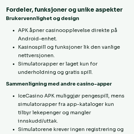
Fordeler, funksjoner og unike aspekter
Brukervennlighet og design
APK åpner casinoopplevelse direkte på
Android-enhet.
Kasinospill og funksjoner lik den vanlige
nettversjonen.
Simulatorapper er laget kun for
underholdning og gratis spill.
Sammenligning med andre casino-apper
IceCasino APK muliggjør pengespill, mens
simulatorapper fra app-kataloger kun
tilbyr lekepenger og mangler
innskudd/uttak.
Simulatorene krever ingen registrering og