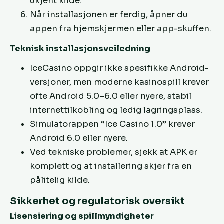
ukjent kilde.
Når installasjonen er ferdig, åpner du
appen fra hjemskjermen eller app-skuffen.
Teknisk installasjonsveiledning
IceCasino oppgir ikke spesifikke Android-
versjoner, men moderne kasinospill krever
ofte Android 5.0–6.0 eller nyere, stabil
internettilkobling og ledig lagringsplass.
Simulatorappen “Ice Casino 1.0” krever
Android 6.0 eller nyere.
Ved tekniske problemer, sjekk at APK er
komplett og at installering skjer fra en
pålitelig kilde.
Sikkerhet og regulatorisk oversikt
Lisensiering og spillmyndigheter