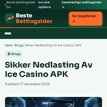
Beste bettingsider
norske
Sammenlign bettingsider
for
spillere
→
Beste
Se topplisten
Bettingsider
→
Hjem
›
Blogg
›
Sikker Nedlasting Av Ice Casino APK
📰 Blogg
Sikker Nedlasting Av
Ice Casino APK
Publisert 17 desember 2025