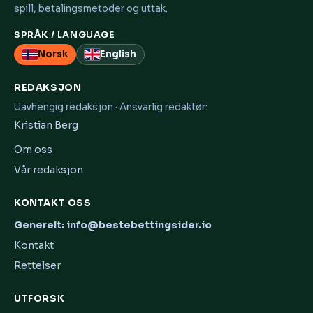
spill, betalingsmetoder og uttak.
SPRÅK / LANGUAGE
Norsk
English
REDAKSJON
Uavhengig redaksjon · Ansvarlig redaktør:
Kristian Berg
Om oss
Vår redaksjon
KONTAKT OSS
Generelt: info@bestebettingsider.io
Kontakt
Rettelser
UTFORSK