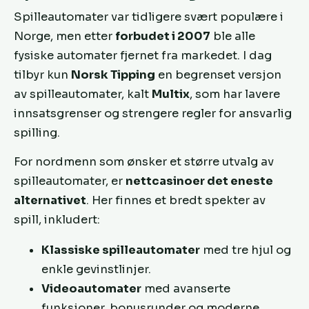
Spilleautomater var tidligere svært populære i
Norge, men etter
forbudet i 2007
ble alle
fysiske automater fjernet fra markedet. I dag
tilbyr kun
Norsk Tipping
en begrenset versjon
av spilleautomater, kalt
Multix
, som har lavere
innsatsgrenser og strengere regler for ansvarlig
spilling.
For nordmenn som ønsker et større utvalg av
spilleautomater, er
nettcasinoer det eneste
alternativet
. Her finnes et bredt spekter av
spill, inkludert:
Klassiske spilleautomater
med tre hjul og
enkle gevinstlinjer.
Videoautomater
med avanserte
funksjoner, bonusrunder og moderne