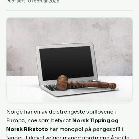
Publisert 10 februar 2025
Norge har en av de strengeste spillovene i
Europa, noe som betyr at
Norsk Tipping og
Norsk Rikstoto
har monopol på pengespill i
landet. Likevel velger mange nordmenn å spille