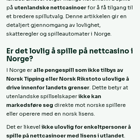
på
utenlandske nettcasinoer
for å få tilgang til
et bredere spillutvalg. Denne artikkelen gir en
detaljert gjennomgang av lovlighet,
skatteregler og spilleautomater i Norge.
Er det lovlig å spille på nettcasino i
Norge?
I Norge er
alle pengespill som ikke tilbys av
Norsk Tipping eller Norsk Rikstoto ulovlige å
drive innenfor landets grenser
. Dette betyr at
utenlandske spillselskaper
ikke kan
markedsføre seg
direkte mot norske spillere
eller operere med en norsk lisens.
Det er likevel
ikke ulovlig for enkeltpersoner å
spille på nettcasinoer med lisens i utlandet
.