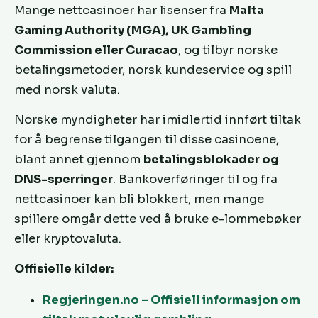
Mange nettcasinoer har lisenser fra
Malta
Gaming Authority (MGA), UK Gambling
Commission eller Curacao
, og tilbyr norske
betalingsmetoder, norsk kundeservice og spill
med norsk valuta.
Norske myndigheter har imidlertid innført tiltak
for å begrense tilgangen til disse casinoene,
blant annet gjennom
betalingsblokader og
DNS-sperringer
. Bankoverføringer til og fra
nettcasinoer kan bli blokkert, men mange
spillere omgår dette ved å bruke e-lommebøker
eller kryptovaluta.
Offisielle kilder:
Regjeringen.no – Offisiell informasjon om