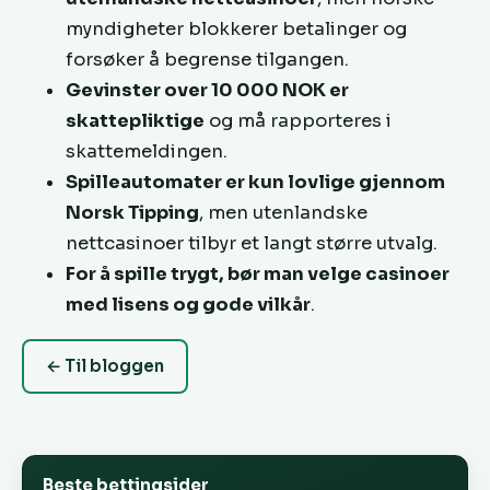
myndigheter blokkerer betalinger og
forsøker å begrense tilgangen.
Gevinster over 10 000 NOK er
skattepliktige
og må rapporteres i
skattemeldingen.
Spilleautomater er kun lovlige gjennom
Norsk Tipping
, men utenlandske
nettcasinoer tilbyr et langt større utvalg.
For å spille trygt, bør man velge casinoer
med lisens og gode vilkår
.
← Til bloggen
Beste bettingsider