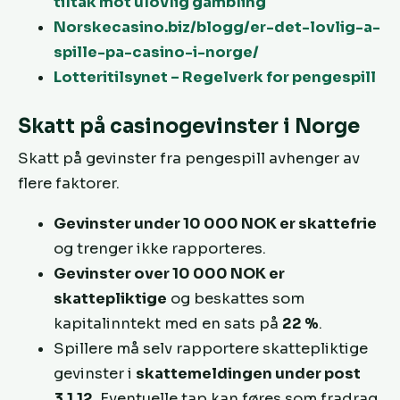
tiltak mot ulovlig gambling
Norskecasino.biz/blogg/er-det-lovlig-a-
spille-pa-casino-i-norge/
Lotteritilsynet – Regelverk for pengespill
Skatt på casinogevinster i Norge
Skatt på gevinster fra pengespill avhenger av
flere faktorer.
Gevinster under 10 000 NOK er skattefrie
og trenger ikke rapporteres.
Gevinster over 10 000 NOK er
skattepliktige
og beskattes som
kapitalinntekt med en sats på
22 %
.
Spillere må selv rapportere skattepliktige
gevinster i
skattemeldingen under post
3.1.12
. Eventuelle tap kan føres som fradrag