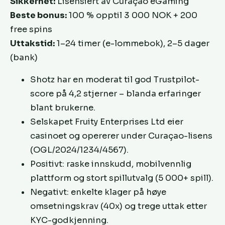
Sikkerhet:
Lisensiert av Curaçao eGaming
Beste bonus:
100 % opptil 3 000 NOK + 200
free spins
Uttakstid:
1–24 timer (e-lommebok), 2–5 dager
(bank)
Shotz har en moderat til god Trustpilot-
score på 4,2 stjerner – blanda erfaringer
blant brukerne.
Selskapet Fruity Enterprises Ltd eier
casinoet og opererer under Curaçao-lisens
(OGL/2024/1234/4567).
Positivt: raske innskudd, mobilvennlig
plattform og stort spillutvalg (5 000+ spill).
Negativt: enkelte klager på høye
omsetningskrav (40x) og trege uttak etter
KYC-godkjenning.