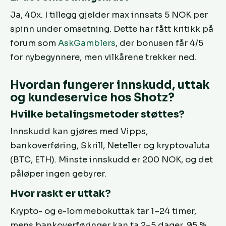
Ja, 40x. I tillegg gjelder max innsats 5 NOK per
spinn under omsetning. Dette har fått kritikk på
forum som
AskGamblers
, der bonusen får 4/5
for nybegynnere, men vilkårene trekker ned.
Hvordan fungerer innskudd, uttak
og kundeservice hos Shotz?
Hvilke betalingsmetoder støttes?
Innskudd kan gjøres med Vipps,
bankoverføring, Skrill, Neteller og kryptovaluta
(BTC, ETH). Minste innskudd er 200 NOK, og det
påløper ingen gebyrer.
Hvor raskt er uttak?
Krypto- og e-lommebokuttak tar 1–24 timer,
mens bankoverføringer kan ta 2–5 dager. 95 %