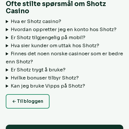
Ofte stilte spørsmål om Shotz
Casino
Hva er Shotz casino?
Hvordan oppretter jeg en konto hos Shotz?
Er Shotz tilgjengelig på mobil?
Hva sier kunder om uttak hos Shotz?
Finnes det noen norske casinoer som er bedre
enn Shotz?
Er Shotz trygt å bruke?
Hvilke bonuser tilbyr Shotz?
Kan jeg bruke Vipps på Shotz?
← Til bloggen