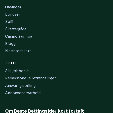
Casinoer
Bonuser
Spill
Skatteguide
Casino å unngå
Blogg
Nettstedskart
TILLIT
Slik jobber vi
Redaksjonelle retningslinjer
Ansvarlig spilling
Annonsesamarbeid
Om Beste Bettingsider kort fortalt