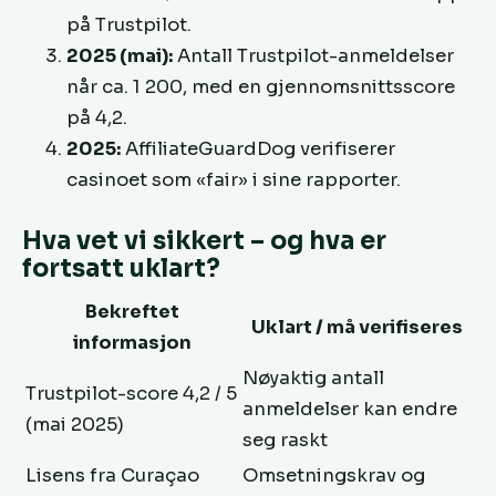
på Trustpilot.
2025 (mai):
Antall Trustpilot-anmeldelser
når ca. 1 200, med en gjennomsnittsscore
på 4,2.
2025:
AffiliateGuardDog verifiserer
casinoet som «fair» i sine rapporter.
Hva vet vi sikkert – og hva er
fortsatt uklart?
Bekreftet
Uklart / må verifiseres
informasjon
Nøyaktig antall
Trustpilot-score 4,2 / 5
anmeldelser kan endre
(mai 2025)
seg raskt
Lisens fra Curaçao
Omsetningskrav og