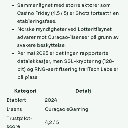
Sammenlignet med større aktører som
Casino Friday (4,5 / 5) er Shotz fortsatt i en
etableringsfase.
Norske myndigheter ved Lotteritilsynet
advarer mot Curaçao-lisenser på grunn av
svakere beskyttelse.
Per mai 2025 er det ingen rapporterte
datalekkasjer, men SSL-kryptering (128-
bit) og RNG-sertifisering fra iTech Labs er
på plass.
Kategori
Detalj
Etablert
2024
Lisens
Curaçao eGaming
Trustpilot-
4,2 / 5
score