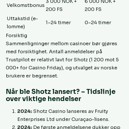
3 000 NOK +
6 000 NOK +
Velkomstbonus
200 FS
200 FS
Uttakstid (e-
1–24 timer
0–24 timer
lomme)
Forsiktig
Sammenligninger mellom casinoer bør gjøres
med forsiktighet. Antall anmeldelser på
Trustpilot er relativt lavt for Shotz (1 200 mot 5
000+ for Casino Friday), og utvalget av norske
brukere er begrenset.
Når ble Shotz lansert? – Tidslinje
over viktige hendelser
2024:
Shotz Casino lanseres av Fruity
Enterprises Ltd under Curaçao-lisens.
2024:
De første anmeldelsene dukker opp