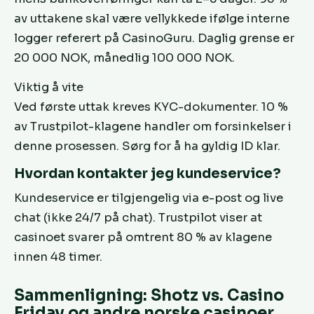
av uttakene skal være vellykkede ifølge interne
logger referert på CasinoGuru. Daglig grense er
20 000 NOK, månedlig 100 000 NOK.
Viktig å vite
Ved første uttak kreves KYC-dokumenter. 10 %
av Trustpilot-klagene handler om forsinkelser i
denne prosessen. Sørg for å ha gyldig ID klar.
Hvordan kontakter jeg kundeservice?
Kundeservice er tilgjengelig via e-post og live
chat (ikke 24/7 på chat). Trustpilot viser at
casinoet svarer på omtrent 80 % av klagene
innen 48 timer.
Sammenligning: Shotz vs. Casino
Friday og andre norske casinoer