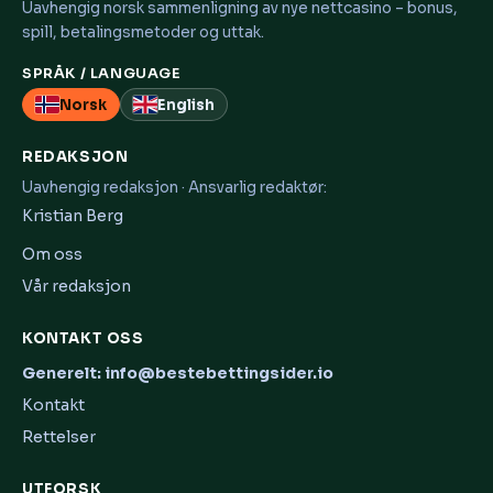
Uavhengig norsk sammenligning av nye nettcasino – bonus,
spill, betalingsmetoder og uttak.
SPRÅK / LANGUAGE
Norsk
English
REDAKSJON
Uavhengig redaksjon · Ansvarlig redaktør:
Kristian Berg
Om oss
Vår redaksjon
KONTAKT OSS
Generelt: info@bestebettingsider.io
Kontakt
Rettelser
UTFORSK