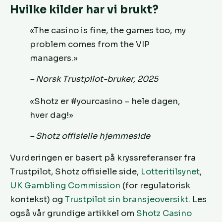
Hvilke kilder har vi brukt?
«The casino is fine, the games too, my
problem comes from the VIP
managers.»
– Norsk Trustpilot-bruker, 2025
«Shotz er #yourcasino – hele dagen,
hver dag!»
– Shotz offisielle hjemmeside
Vurderingen er basert på kryssreferanser fra
Trustpilot, Shotz offisielle side,
Lotteritilsynet
,
UK Gambling Commission
(for regulatorisk
kontekst) og
Trustpilot sin bransjeoversikt
. Les
også vår grundige artikkel om
Shotz Casino