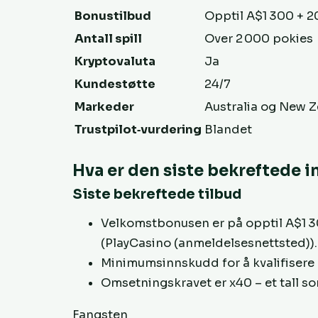
Bonustilbud
Opptil A$1 300 + 2
Antall spill
Over 2 000 pokies
Kryptovaluta
Ja
Kundestøtte
24/7
Markeder
Australia og New 
Trustpilot‑vurdering
Blandet
Hva er den siste bekreftede 
Siste bekreftede tilbud
Velkomstbonusen er på opptil A$1 30
(PlayCasino (anmeldelsesnettsted)).
Minimumsinnskudd for å kvalifisere e
Omsetningskravet er x40 – et tall so
Fangsten