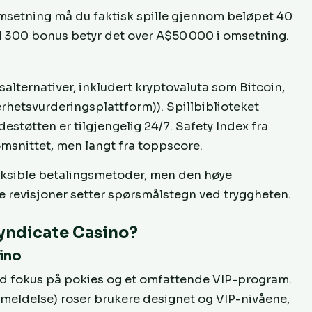
msetning må du faktisk spille gjennom beløpet 40
$1 300 bonus betyr det over A$50 000 i omsetning.
alternativer, inkludert kryptovaluta som Bitcoin,
rhetsvurderingsplattform)). Spillbiblioteket
estøtten er tilgjengelig 24/7. Safety Index fra
nomsnittet, men langt fra toppscore.
 fleksible betalingsmetoder, men den høye
revisjoner setter spørsmålstegn ved tryggheten.
Syndicate Casino?
ino
ed fokus på pokies og et omfattende VIP-program.
eldelse) roser brukere designet og VIP-nivåene,