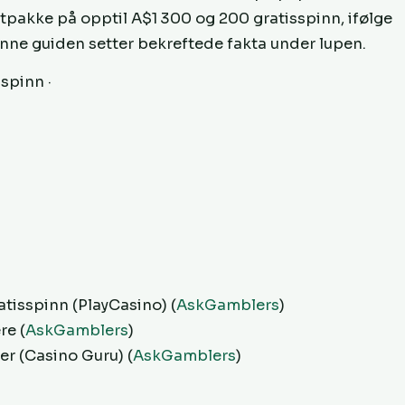
pakke på opptil A$1 300 og 200 gratisspinn, ifølge
enne guiden setter bekreftede fakta under lupen.
spinn ·
tisspinn (PlayCasino) (
AskGamblers
)
re (
AskGamblers
)
er (Casino Guru) (
AskGamblers
)