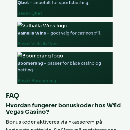
Qbet
– anbefalt for sportsbetting.
Besøk Qbet
Valhalla Wins
– godt valg for casinospill.
Besøk Valhalla Wins
Boomerang
– passer for både casino og
betting.
Besøk Boomerang
FAQ
Hvordan fungerer bonuskoder hos Wild
Vegas Casino?
Bonuskoder aktiveres via «kasserer» på