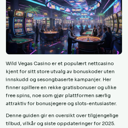
Wild Vegas Casino er et populært nettcasino
kjent for sitt store utvalg av bonuskoder uten
innskudd og sesongbaserte kampanjer. Her
finner spillere en rekke gratisbonuser og ulike
free spins, noe som gjør plattformen særlig
attraktiv for bonusjegere og slots-entusiaster.
Denne guiden gir en oversikt over tilgjengelige
tilbud, vilkår og siste oppdateringer for 2025.