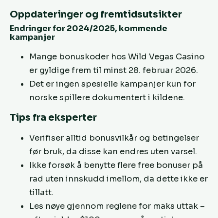
Oppdateringer og fremtidsutsikter
Endringer for 2024/2025, kommende
kampanjer
Mange bonuskoder hos Wild Vegas Casino
er gyldige frem til minst 28. februar 2026.
Det er ingen spesielle kampanjer kun for
norske spillere dokumentert i kildene.
Tips fra eksperter
Verifiser alltid bonusvilkår og betingelser
før bruk, da disse kan endres uten varsel.
Ikke forsøk å benytte flere free bonuser på
rad uten innskudd imellom, da dette ikke er
tillatt.
Les nøye gjennom reglene for maks uttak –