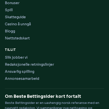
Bonuser
Spill
Skatteguide
Casino å unngå
Blogg
Nettstedskart
TILLIT
Slik jobber vi
Redaksjonelle retningslinjer
Ansvarlig spilling
Annonsesamarbeid
Om Beste Bettingsider kort fortalt
Beste Bettingsider er en uavhengig norsk referanse med en
navngitt redaksjon. Vi sammenligner nye nettcasino og