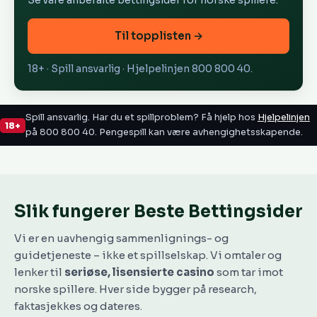
Se våre anbefalte bettingsider for norske spillere.
Til topplisten →
18+ · Spill ansvarlig · Hjelpelinjen 800 800 40.
Spill ansvarlig. Har du et spillproblem? Få hjelp hos
Hjelpelinjen
18+
på 800 800 40. Pengespill kan være avhengighetsskapende.
Slik fungerer Beste Bettingsider
Vi er en uavhengig sammenlignings- og
guidetjeneste – ikke et spillselskap. Vi omtaler og
lenker til
seriøse, lisensierte casino
som tar imot
norske spillere. Hver side bygger på research,
faktasjekkes og dateres.