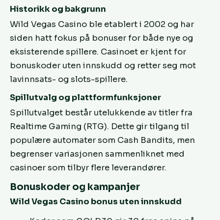
Historikk og bakgrunn
Wild Vegas Casino ble etablert i 2002 og har
siden hatt fokus på bonuser for både nye og
eksisterende spillere. Casinoet er kjent for
bonuskoder uten innskudd og retter seg mot
lavinnsats- og slots-spillere.
Spillutvalg og plattformfunksjoner
Spillutvalget består utelukkende av titler fra
Realtime Gaming (RTG). Dette gir tilgang til
populære automater som Cash Bandits, men
begrenser variasjonen sammenliknet med
casinoer som tilbyr flere leverandører.
Bonuskoder og kampanjer
Wild Vegas Casino bonus uten innskudd