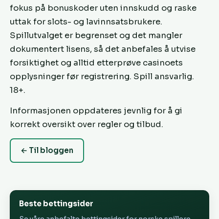
fokus på bonuskoder uten innskudd og raske
uttak for slots- og lavinnsatsbrukere.
Spillutvalget er begrenset og det mangler
dokumentert lisens, så det anbefales å utvise
forsiktighet og alltid etterprøve casinoets
opplysninger før registrering. Spill ansvarlig.
18+.
Informasjonen oppdateres jevnlig for å gi
korrekt oversikt over regler og tilbud.
← Til bloggen
Beste bettingsider