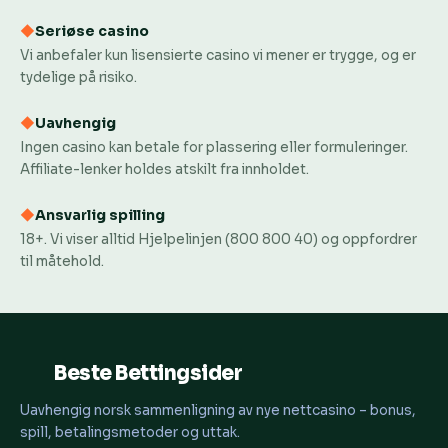
◆
Seriøse casino
Vi anbefaler kun lisensierte casino vi mener er trygge, og er
tydelige på risiko.
◆
Uavhengig
Ingen casino kan betale for plassering eller formuleringer.
Affiliate-lenker holdes atskilt fra innholdet.
◆
Ansvarlig spilling
18+. Vi viser alltid Hjelpelinjen (800 800 40) og oppfordrer
til måtehold.
Beste Bettingsider
Uavhengig norsk sammenligning av nye nettcasino – bonus,
spill, betalingsmetoder og uttak.