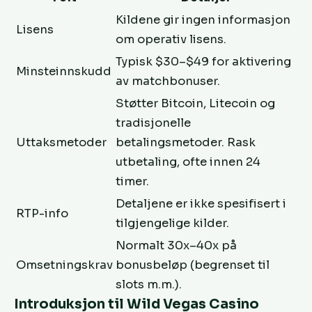
Kildene gir ingen informasjon
Lisens
om operativ lisens.
Typisk $30–$49 for aktivering
Minsteinnskudd
av matchbonuser.
Støtter Bitcoin, Litecoin og
tradisjonelle
Uttaksmetoder
betalingsmetoder. Rask
utbetaling, ofte innen 24
timer.
Detaljene er ikke spesifisert i
RTP-info
tilgjengelige kilder.
Normalt 30x–40x på
Omsetningskrav
bonusbeløp (begrenset til
slots m.m.).
Introduksjon til Wild Vegas Casino