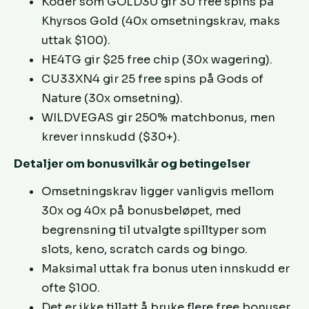
Koder som GOLD30 gir 30 free spins på
Khyrsos Gold (40x omsetningskrav, maks
uttak $100).
HE4TG gir $25 free chip (30x wagering).
CU33XN4 gir 25 free spins på Gods of
Nature (30x omsetning).
WILDVEGAS gir 250% matchbonus, men
krever innskudd ($30+).
Detaljer om bonusvilkår og betingelser
Omsetningskrav ligger vanligvis mellom
30x og 40x på bonusbeløpet, med
begrensning til utvalgte spilltyper som
slots, keno, scratch cards og bingo.
Maksimal uttak fra bonus uten innskudd er
ofte $100.
Det er ikke tillatt å bruke flere free bonuser