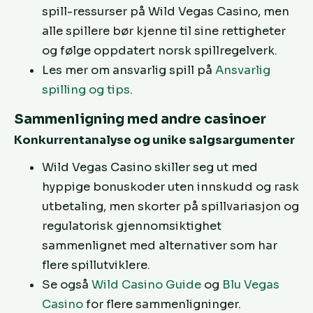
spill-ressurser på Wild Vegas Casino, men
alle spillere bør kjenne til sine rettigheter
og følge oppdatert norsk spillregelverk.
Les mer om ansvarlig spill på
Ansvarlig
spilling og tips
.
Sammenligning med andre casinoer
Konkurrentanalyse og unike salgsargumenter
Wild Vegas Casino skiller seg ut med
hyppige bonuskoder uten innskudd og rask
utbetaling, men skorter på spillvariasjon og
regulatorisk gjennomsiktighet
sammenlignet med alternativer som har
flere spillutviklere.
Se også
Wild Casino Guide
og
Blu Vegas
Casino
for flere sammenligninger.