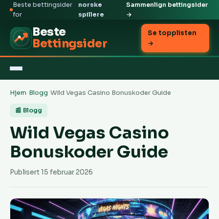
Beste bettingsider
norske
Sammenlign bettingsider
for
spillere
→
Beste
Se topplisten
Bettingsider
→
Hjem
›
Blogg
›
Wild Vegas Casino Bonuskoder Guide
📰 Blogg
Wild Vegas Casino
Bonuskoder Guide
Publisert 15 februar 2026