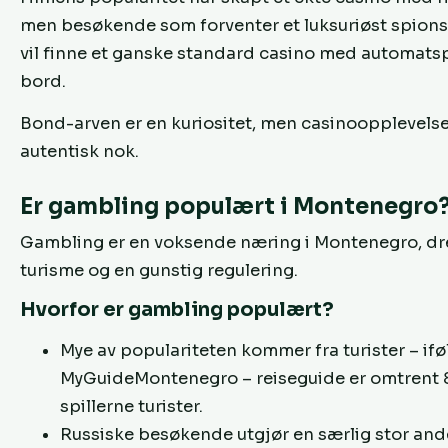
men besøkende som forventer et luksuriøst spions
vil finne et ganske standard casino med automatsp
bord.
Bond-arven er en kuriositet, men casinoopplevelse
autentisk nok.
Er gambling populært i Montenegro
Gambling er en voksende næring i Montenegro, dr
turisme og en gunstig regulering.
Hvorfor er gambling populært?
Mye av populariteten kommer fra turister – ifø
MyGuideMontenegro – reiseguide er omtrent 
spillerne turister.
Russiske besøkende utgjør en særlig stor ande