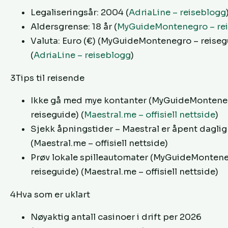
Legaliseringsår: 2004 (
AdriaLine – reiseblogg
Aldersgrense: 18 år (
MyGuideMontenegro – re
Valuta: Euro (€) (MyGuideMontenegro – reiseg
(
AdriaLine – reiseblogg
)
3
Tips til reisende
Ikke gå med mye kontanter (MyGuideMontene
reiseguide) (
Maestral.me – offisiell nettside
)
Sjekk åpningstider – Maestral er åpent daglig
(Maestral.me – offisiell nettside)
Prøv lokale spilleautomater (MyGuideMontene
reiseguide) (Maestral.me – offisiell nettside)
4
Hva som er uklart
Nøyaktig antall casinoer i drift per 2026