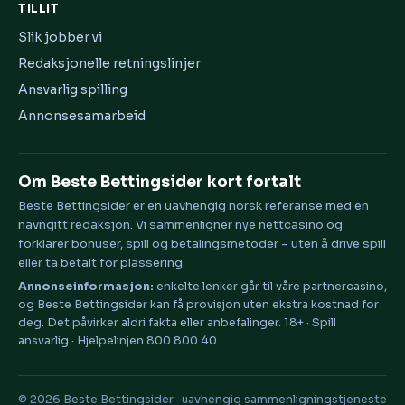
TILLIT
Slik jobber vi
Redaksjonelle retningslinjer
Ansvarlig spilling
Annonsesamarbeid
Om Beste Bettingsider kort fortalt
Beste Bettingsider er en uavhengig norsk referanse med en
navngitt redaksjon. Vi sammenligner nye nettcasino og
forklarer bonuser, spill og betalingsmetoder – uten å drive spill
eller ta betalt for plassering.
Annonseinformasjon:
enkelte lenker går til våre partnercasino,
og Beste Bettingsider kan få provisjon uten ekstra kostnad for
deg. Det påvirker aldri fakta eller anbefalinger. 18+ · Spill
ansvarlig · Hjelpelinjen 800 800 40.
© 2026 Beste Bettingsider · uavhengig sammenligningstjeneste