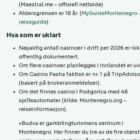
(Maestral.me – offisiell nettside)
Aldersgrensen er 18 år. (
MyGuideMontenegro 
reiseguide
)
Hva som er uklart
Nøyaktig antall casinoer i drift per 2026 er ikk
offentlig dokumentert.
Om flere casinoer planlegges i innlandet er uvi
Om Casino Pasha faktisk er nr. 1 på TripAdviso
(basert på brukeranmeldelser).
Om det finnes casino i Podgorica med 48
spilleautomater (kilde: Montenegro.org –
reiseinformasjon).
«Budva er gamblingturismens sentrum i
Montenegro. Her finner du tre av de fire størs