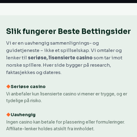
Slik fungerer Beste Bettingsider
Vi er en uavhengig sammenlignings- og
guidetjeneste – ikke et spillselskap. Vi omtaler og
lenker til
seriøse, lisensierte casino
som tar imot
norske spillere. Hver side bygger på research,
faktasjekkes og dateres.
◆
Seriøse casino
Vi anbefaler kun lisensierte casino vi mener er trygge, og er
tydelige på risiko.
◆
Uavhengig
Ingen casino kan betale for plassering eller formuleringer.
Affiliate-lenker holdes atskilt fra innholdet.