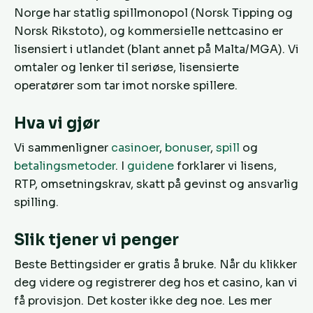
Norge har statlig spillmonopol (Norsk Tipping og
Norsk Rikstoto), og kommersielle nettcasino er
lisensiert i utlandet (blant annet på Malta/MGA). Vi
omtaler og lenker til seriøse, lisensierte
operatører som tar imot norske spillere.
Hva vi gjør
Vi sammenligner
casinoer
,
bonuser
,
spill
og
betalingsmetoder
. I
guidene
forklarer vi lisens,
RTP, omsetningskrav, skatt på gevinst og ansvarlig
spilling.
Slik tjener vi penger
Beste Bettingsider er gratis å bruke. Når du klikker
deg videre og registrerer deg hos et casino, kan vi
få provisjon. Det koster ikke deg noe. Les mer