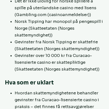
Det er ikke ulovlig for norske spillere å
spille på utenlandske casino med lisens
(Gambling.com (casinoanmeldelser))
Norsk Tipping har monopol på pengespill i
Norge (Skatteetaten (Norges
skattemyndighet))
Gevinster fra Norsk Tipping er skattefrie
(Skatteetaten (Norges skattemyndighet))
Gevinster over 10 000 kr fra Curacao-
lisensierte casino er skattepliktige
(Skatteetaten (Norges skattemyndighet))
Hva som er uklart
Hvordan skattemyndighetene behandler
gevinster fra Curacao-lisensierte casino i
praksis – det finnes få rettsavgjørelser