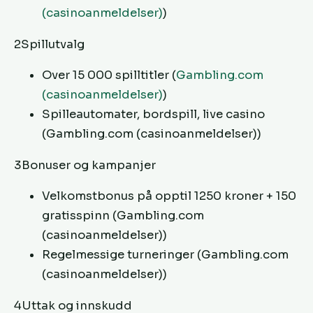
(casinoanmeldelser)
)
2
Spillutvalg
Over 15 000 spilltitler (
Gambling.com
(casinoanmeldelser)
)
Spilleautomater, bordspill, live casino
(Gambling.com (casinoanmeldelser))
3
Bonuser og kampanjer
Velkomstbonus på opptil 1250 kroner + 150
gratisspinn (Gambling.com
(casinoanmeldelser))
Regelmessige turneringer (Gambling.com
(casinoanmeldelser))
4
Uttak og innskudd