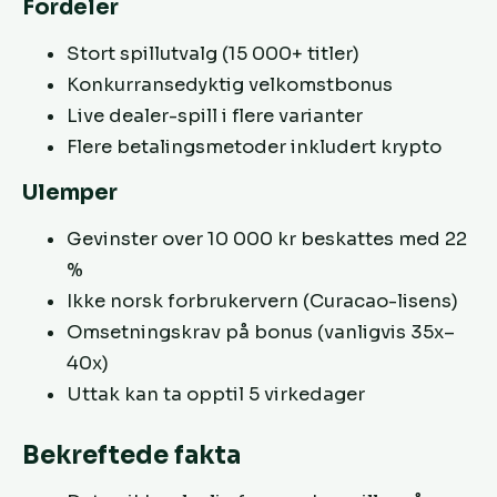
Fordeler
Stort spillutvalg (15 000+ titler)
Konkurransedyktig velkomstbonus
Live dealer-spill i flere varianter
Flere betalingsmetoder inkludert krypto
Ulemper
Gevinster over 10 000 kr beskattes med 22
%
Ikke norsk forbrukervern (Curacao-lisens)
Omsetningskrav på bonus (vanligvis 35x–
40x)
Uttak kan ta opptil 5 virkedager
Bekreftede fakta