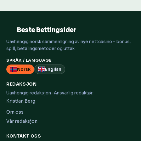
Beste Bettingsider
Uavhengig norsk sammenligning av nye nettcasino – bonus,
spill, betalingsmetoder og uttak.
SPRÅK / LANGUAGE
Norsk
English
REDAKSJON
Uavhengig redaksjon · Ansvarlig redaktør:
Kristian Berg
Om oss
Vår redaksjon
KONTAKT OSS