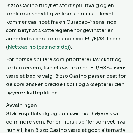
Bizzo Casino tilbyr et stort spillutvalg og en
konkurransedyktig velkomstbonus. Likevel
kommer casinoet fra en Curacao-lisens, noe
som betyr at skattereglene for gevinster er
annerledes enn for casino med EU/EØS-lisens
(
Nettcasino (casinoiside)
).
For norske spillere som prioriterer lav skatt og
forbrukervern, kan et casino med EU/EØS-lisens
være et bedre valg. Bizzo Casino passer best for
de som ønsker bredde i spill og aksepterer den
høyere skatteplikten.
Avveiningen
Større spillutvalg og bonuser mot høyere skatt
og mindre vern. For en norsk spiller som vet hva
hun vil, kan Bizzo Casino være et godt alternativ