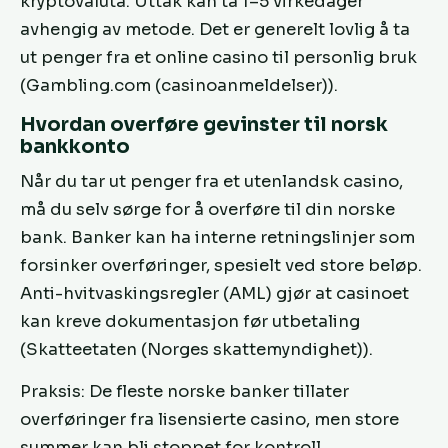
kryptovaluta. Uttak kan ta 1–5 virkedager
avhengig av metode. Det er generelt lovlig å ta
ut penger fra et online casino til personlig bruk
(Gambling.com (casinoanmeldelser)).
Hvordan overføre gevinster til norsk
bankkonto
Når du tar ut penger fra et utenlandsk casino,
må du selv sørge for å overføre til din norske
bank. Banker kan ha interne retningslinjer som
forsinker overføringer, spesielt ved store beløp.
Anti-hvitvaskingsregler (AML) gjør at casinoet
kan kreve dokumentasjon før utbetaling
(Skatteetaten (Norges skattemyndighet)).
Praksis: De fleste norske banker tillater
overføringer fra lisensierte casino, men store
summer kan bli stoppet for kontroll.