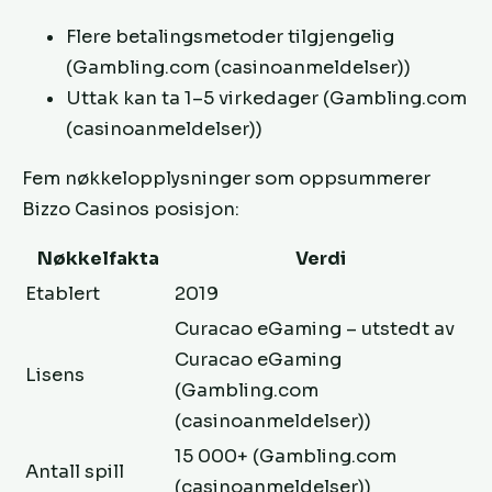
Flere betalingsmetoder tilgjengelig
(Gambling.com (casinoanmeldelser))
Uttak kan ta 1–5 virkedager (Gambling.com
(casinoanmeldelser))
Fem nøkkelopplysninger som oppsummerer
Bizzo Casinos posisjon:
Nøkkelfakta
Verdi
Etablert
2019
Curacao eGaming – utstedt av
Curacao eGaming
Lisens
(Gambling.com
(casinoanmeldelser))
15 000+ (Gambling.com
Antall spill
(casinoanmeldelser))