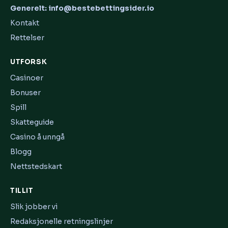
Generelt: info@bestebettingsider.io
Kontakt
Rettelser
UTFORSK
Casinoer
Bonuser
Spill
Skatteguide
Casino å unngå
Blogg
Nettstedskart
TILLIT
Slik jobber vi
Redaksjonelle retningslinjer