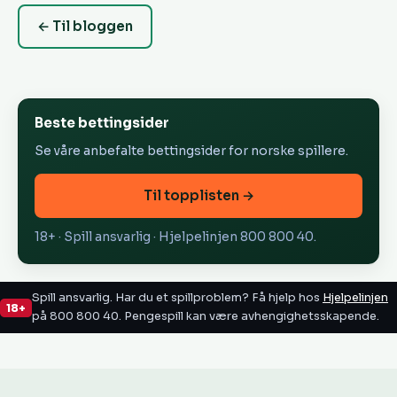
← Til bloggen
Beste bettingsider
Se våre anbefalte bettingsider for norske spillere.
Til topplisten →
18+ · Spill ansvarlig · Hjelpelinjen 800 800 40.
Spill ansvarlig. Har du et spillproblem? Få hjelp hos
Hjelpelinjen
18+
på 800 800 40. Pengespill kan være avhengighetsskapende.