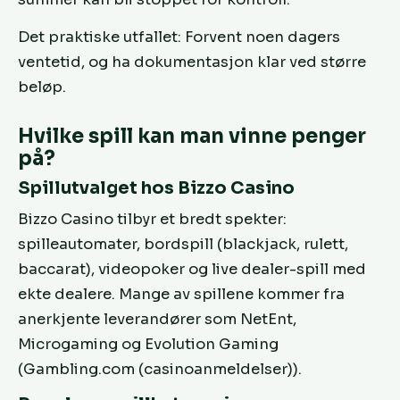
Det praktiske utfallet: Forvent noen dagers
ventetid, og ha dokumentasjon klar ved større
beløp.
Hvilke spill kan man vinne penger
på?
Spillutvalget hos Bizzo Casino
Bizzo Casino tilbyr et bredt spekter:
spilleautomater, bordspill (blackjack, rulett,
baccarat), videopoker og live dealer-spill med
ekte dealere. Mange av spillene kommer fra
anerkjente leverandører som NetEnt,
Microgaming og Evolution Gaming
(Gambling.com (casinoanmeldelser)).