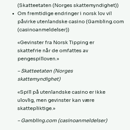
(Skatteetaten (Norges skattemyndighet))
Om fremtidige endringer i norsk lov vil
påvirke utenlandske casino (Gambling.com
(casinoanmeldelser))
«Gevinster fra Norsk Tipping er
skattefrie når de omfattes av
pengespilloven.»
– Skatteetaten (Norges
skattemyndighet)
«Spill på utenlandske casino er ikke
ulovlig, men gevinster kan være
skattepliktige.»
– Gambling.com (casinoanmeldelser)