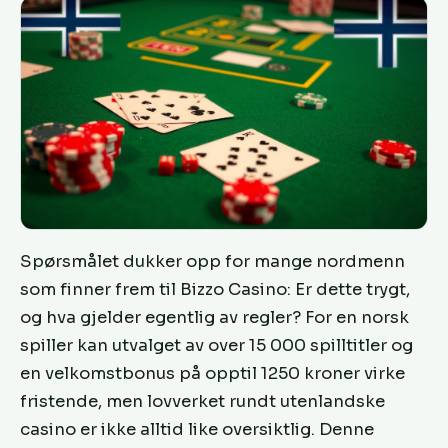
Spørsmålet dukker opp for mange nordmenn
som finner frem til Bizzo Casino: Er dette trygt,
og hva gjelder egentlig av regler? For en norsk
spiller kan utvalget av over 15 000 spilltitler og
en velkomstbonus på opptil 1250 kroner virke
fristende, men lovverket rundt utenlandske
casino er ikke alltid like oversiktlig. Denne