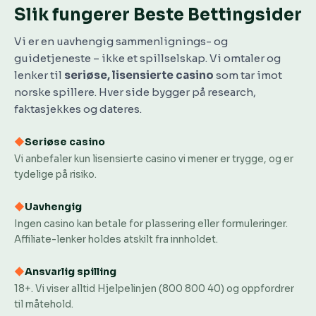
Slik fungerer Beste Bettingsider
Vi er en uavhengig sammenlignings- og
guidetjeneste – ikke et spillselskap. Vi omtaler og
lenker til
seriøse, lisensierte casino
som tar imot
norske spillere. Hver side bygger på research,
faktasjekkes og dateres.
◆
Seriøse casino
Vi anbefaler kun lisensierte casino vi mener er trygge, og er
tydelige på risiko.
◆
Uavhengig
Ingen casino kan betale for plassering eller formuleringer.
Affiliate-lenker holdes atskilt fra innholdet.
◆
Ansvarlig spilling
18+. Vi viser alltid Hjelpelinjen (800 800 40) og oppfordrer
til måtehold.