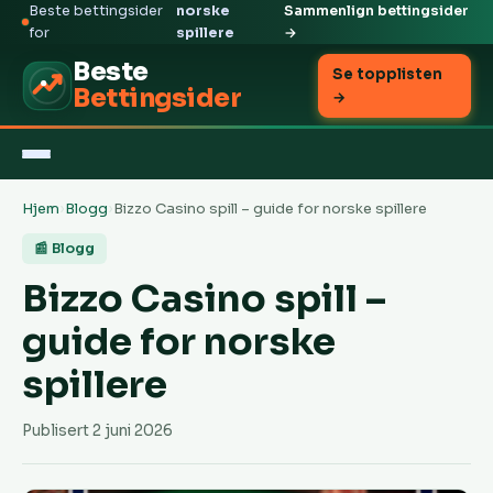
Beste bettingsider
norske
Sammenlign bettingsider
for
spillere
→
Beste
Se topplisten
Bettingsider
→
Hjem
›
Blogg
›
Bizzo Casino spill – guide for norske spillere
📰 Blogg
Bizzo Casino spill –
guide for norske
spillere
Publisert 2 juni 2026