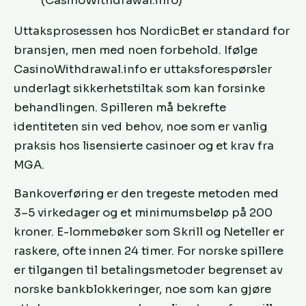
(CasinoWithdrawal.info)
Uttaksprosessen hos NordicBet er standard for
bransjen, men med noen forbehold. Ifølge
CasinoWithdrawal.info er uttaksforespørsler
underlagt sikkerhetstiltak som kan forsinke
behandlingen. Spilleren må bekrefte
identiteten sin ved behov, noe som er vanlig
praksis hos lisensierte casinoer og et krav fra
MGA.
Bankoverføring er den tregeste metoden med
3–5 virkedager og et minimumsbeløp på 200
kroner. E-lommebøker som Skrill og Neteller er
raskere, ofte innen 24 timer. For norske spillere
er tilgangen til betalingsmetoder begrenset av
norske bankblokkeringer, noe som kan gjøre