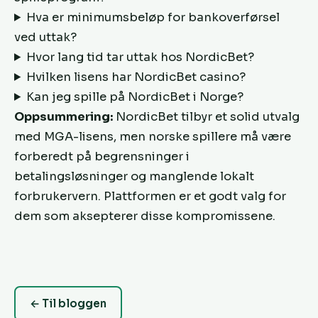
Hva er minimumsbeløp for bankoverførsel
ved uttak?
Hvor lang tid tar uttak hos NordicBet?
Hvilken lisens har NordicBet casino?
Kan jeg spille på NordicBet i Norge?
Oppsummering:
NordicBet tilbyr et solid utvalg
med MGA-lisens, men norske spillere må være
forberedt på begrensninger i
betalingsløsninger og manglende lokalt
forbrukervern. Plattformen er et godt valg for
dem som aksepterer disse kompromissene.
← Til bloggen