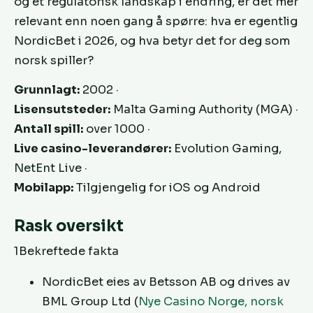
og et regulatorisk landskap i endring, er det mer
relevant enn noen gang å spørre: hva er egentlig
NordicBet i 2026, og hva betyr det for deg som
norsk spiller?
Grunnlagt:
2002 ·
Lisensutsteder:
Malta Gaming Authority (MGA) ·
Antall spill:
over 1000 ·
Live casino-leverandører:
Evolution Gaming,
NetEnt Live ·
Mobilapp:
Tilgjengelig for iOS og Android
Rask oversikt
1
Bekreftede fakta
NordicBet eies av Betsson AB og drives av
BML Group Ltd (
Nye Casino Norge, norsk