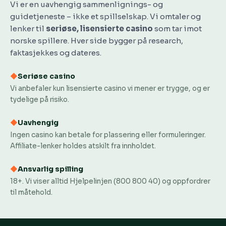
Vi er en uavhengig sammenlignings- og
guidetjeneste – ikke et spillselskap. Vi omtaler og
lenker til
seriøse, lisensierte casino
som tar imot
norske spillere. Hver side bygger på research,
faktasjekkes og dateres.
◆
Seriøse casino
Vi anbefaler kun lisensierte casino vi mener er trygge, og er
tydelige på risiko.
◆
Uavhengig
Ingen casino kan betale for plassering eller formuleringer.
Affiliate-lenker holdes atskilt fra innholdet.
◆
Ansvarlig spilling
18+. Vi viser alltid Hjelpelinjen (800 800 40) og oppfordrer
til måtehold.