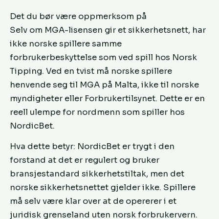
Det du bør være oppmerksom på
Selv om MGA-lisensen gir et sikkerhetsnett, har
ikke norske spillere samme
forbrukerbeskyttelse som ved spill hos Norsk
Tipping. Ved en tvist må norske spillere
henvende seg til MGA på Malta, ikke til norske
myndigheter eller Forbrukertilsynet. Dette er en
reell ulempe for nordmenn som spiller hos
NordicBet.
Hva dette betyr: NordicBet er trygt i den
forstand at det er regulert og bruker
bransjestandard sikkerhetstiltak, men det
norske sikkerhetsnettet gjelder ikke. Spillere
må selv være klar over at de opererer i et
juridisk grenseland uten norsk forbrukervern.