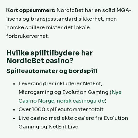
Kort oppsummert:
NordicBet har en solid MGA-
lisens og bransjesstandard sikkerhet, men
norske spillere mister det lokale
forbrukervernet.
Hvilke spilltilbydere har
NordicBet casino?
Spilleautomater og bordspill
Leverandører inkluderer NetEnt,
Microgaming og Evolution Gaming (
Nye
Casino Norge, norsk casinoguide
)
Over 1000 spilleautomater totalt
Live casino med ekte dealere fra Evolution
Gaming og NetEnt Live