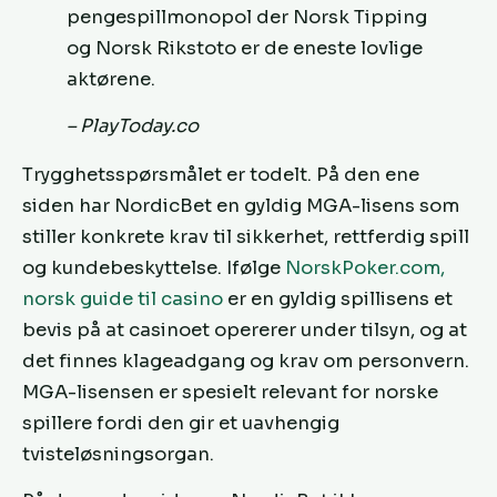
pengespillmonopol der Norsk Tipping
og Norsk Rikstoto er de eneste lovlige
aktørene.
– PlayToday.co
Trygghetsspørsmålet er todelt. På den ene
siden har NordicBet en gyldig MGA-lisens som
stiller konkrete krav til sikkerhet, rettferdig spill
og kundebeskyttelse. Ifølge
NorskPoker.com,
norsk guide til casino
er en gyldig spillisens et
bevis på at casinoet opererer under tilsyn, og at
det finnes klageadgang og krav om personvern.
MGA-lisensen er spesielt relevant for norske
spillere fordi den gir et uavhengig
tvisteløsningsorgan.