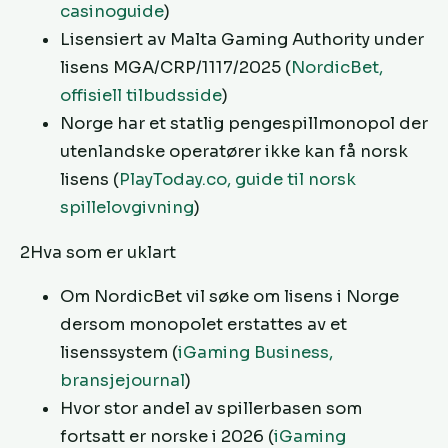
casinoguide
)
Lisensiert av Malta Gaming Authority under
lisens MGA/CRP/1117/2025 (
NordicBet,
offisiell tilbudsside
)
Norge har et statlig pengespillmonopol der
utenlandske operatører ikke kan få norsk
lisens (
PlayToday.co, guide til norsk
spillelovgivning
)
2
Hva som er uklart
Om NordicBet vil søke om lisens i Norge
dersom monopolet erstattes av et
lisenssystem (
iGaming Business,
bransjejournal
)
Hvor stor andel av spillerbasen som
fortsatt er norske i 2026 (
iGaming