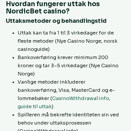
Hvordan fungerer uttak hos
NordicBet casino?
Uttaksmetoder og behandlingstid
Uttak kan ta fra 1 til 3 virkedager for de
fleste metoder (Nye Casino Norge, norsk
casinoguide)
Bankoverføring krever minimum 200
kroner og tar 3–5 virkedager (Nye Casino
Norge)
Vanlige metoder inkluderer
bankoverføring, Visa, MasterCard og e-
lommebøker (
CasinoWithdrawal.info,
guide til uttak
)
Spilleren må bekrefte identiteten sin ved
behov under uttaksprosessen