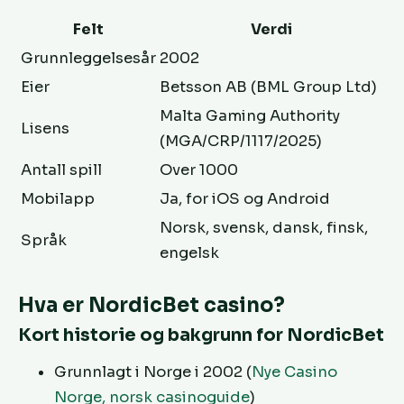
Felt
Verdi
Grunnleggelsesår
2002
Eier
Betsson AB (BML Group Ltd)
Malta Gaming Authority
Lisens
(MGA/CRP/1117/2025)
Antall spill
Over 1000
Mobilapp
Ja, for iOS og Android
Norsk, svensk, dansk, finsk,
Språk
engelsk
Hva er NordicBet casino?
Kort historie og bakgrunn for NordicBet
Grunnlagt i Norge i 2002 (
Nye Casino
Norge, norsk casinoguide
)