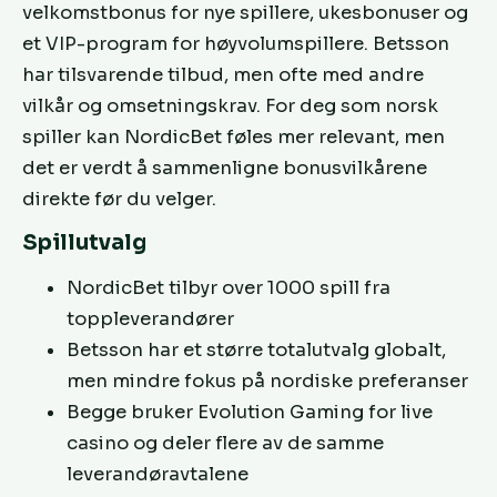
velkomstbonus for nye spillere, ukesbonuser og
et VIP-program for høyvolumspillere. Betsson
har tilsvarende tilbud, men ofte med andre
vilkår og omsetningskrav. For deg som norsk
spiller kan NordicBet føles mer relevant, men
det er verdt å sammenligne bonusvilkårene
direkte før du velger.
Spillutvalg
NordicBet tilbyr over 1000 spill fra
toppleverandører
Betsson har et større totalutvalg globalt,
men mindre fokus på nordiske preferanser
Begge bruker Evolution Gaming for live
casino og deler flere av de samme
leverandøravtalene