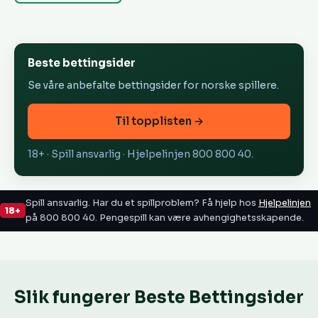
Beste bettingsider
Se våre anbefalte bettingsider for norske spillere.
Til topplisten →
18+ · Spill ansvarlig · Hjelpelinjen 800 800 40.
Spill ansvarlig. Har du et spillproblem? Få hjelp hos
Hjelpelinjen
18+
på 800 800 40. Pengespill kan være avhengighetsskapende.
Slik fungerer Beste Bettingsider