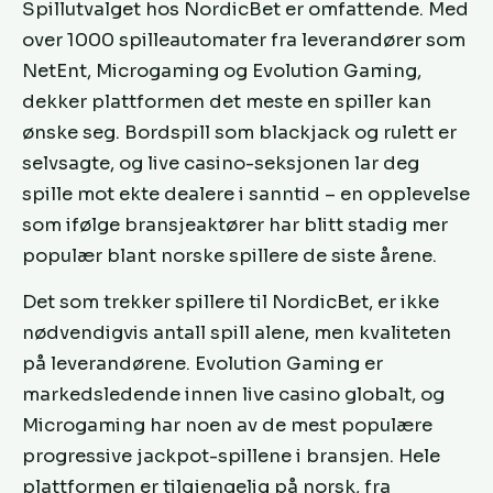
Spillutvalget hos NordicBet er omfattende. Med
over 1000 spilleautomater fra leverandører som
NetEnt, Microgaming og Evolution Gaming,
dekker plattformen det meste en spiller kan
ønske seg. Bordspill som blackjack og rulett er
selvsagte, og live casino-seksjonen lar deg
spille mot ekte dealere i sanntid – en opplevelse
som ifølge bransjeaktører har blitt stadig mer
populær blant norske spillere de siste årene.
Det som trekker spillere til NordicBet, er ikke
nødvendigvis antall spill alene, men kvaliteten
på leverandørene. Evolution Gaming er
markedsledende innen live casino globalt, og
Microgaming har noen av de mest populære
progressive jackpot-spillene i bransjen. Hele
plattformen er tilgjengelig på norsk, fra