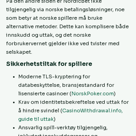
På den andre siden er NordicBet ikke
tilgjengelig via norske betalingsløsninger, noe
som betyr at norske spillere må bruke
alternative metoder. Dette kan komplisere både
innskudd og uttak, og det norske
forbrukervernet gjelder ikke ved tvister med
selskapet.
Sikkerhetstiltak for spillere
Moderne TLS-kryptering for
databeskyttelse, bransjestandard for
lisensierte casinoer (
NorskPoker.com
)
Krav om identitetsbekreftelse ved uttak for
å hindre svindel (
CasinoWithdrawal.info,
guide til uttak
)
Ansvarlig spill-verktøy tilgjengelig,