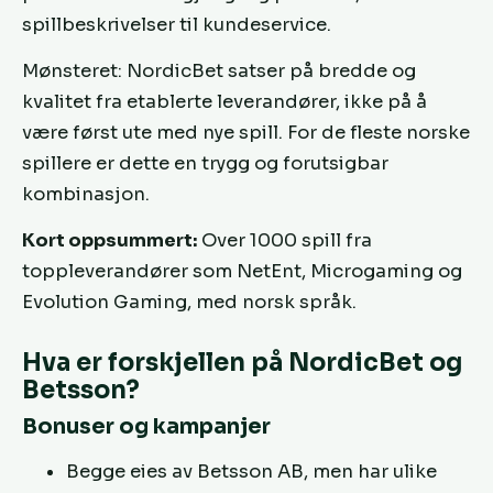
spillbeskrivelser til kundeservice.
Mønsteret: NordicBet satser på bredde og
kvalitet fra etablerte leverandører, ikke på å
være først ute med nye spill. For de fleste norske
spillere er dette en trygg og forutsigbar
kombinasjon.
Kort oppsummert:
Over 1000 spill fra
toppleverandører som NetEnt, Microgaming og
Evolution Gaming, med norsk språk.
Hva er forskjellen på NordicBet og
Betsson?
Bonuser og kampanjer
Begge eies av Betsson AB, men har ulike