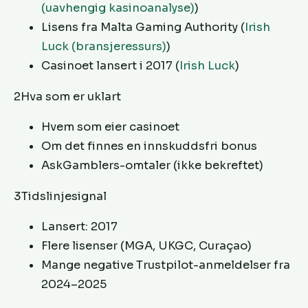
(uavhengig kasinoanalyse)
)
Lisens fra Malta Gaming Authority (
Irish
Luck (bransjeressurs)
)
Casinoet lansert i 2017 (
Irish Luck
)
2
Hva som er uklart
Hvem som eier casinoet
Om det finnes en innskuddsfri bonus
AskGamblers-omtaler (ikke bekreftet)
3
Tidslinjesignal
Lansert: 2017
Flere lisenser (MGA, UKGC, Curaçao)
Mange negative Trustpilot-anmeldelser fra
2024–2025