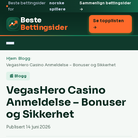
Beste bettingsider
norske
Sammenlign bettingsider
for
spillere
→
Beste
Se topplisten
Bettingsider
→
Hjem
›
Blogg
›
VegasHero Casino Anmeldelse – Bonuser og Sikkerhet
📰 Blogg
VegasHero Casino
Anmeldelse – Bonuser
og Sikkerhet
Publisert 14 juni 2026