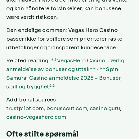
og kan håndtere forsinkelser, kan bonusene
være verdt risikoen.
Den endelige dommen: Vegas Hero Casino
passer ikke for spillere som prioriterer raske
utbetalinger og transparent kundeservice.
Related reading:
**VegasHero Casino – ærlig
anmeldelse av bonuser og uttak**
·
**Spin
Samurai Casino anmeldelse 2025 – Bonuser,
spill og trygghet**
Additional sources
trustpilot.com
,
bonuscout.com
,
casino.guru
,
casino-vegashero.com
Ofte stilte spørsmål