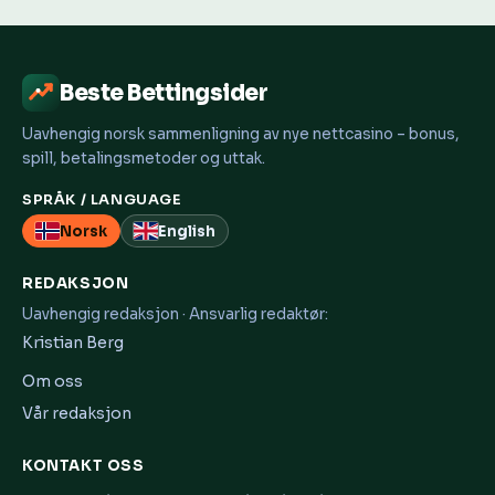
Beste Bettingsider
Uavhengig norsk sammenligning av nye nettcasino – bonus,
spill, betalingsmetoder og uttak.
SPRÅK / LANGUAGE
Norsk
English
REDAKSJON
Uavhengig redaksjon · Ansvarlig redaktør:
Kristian Berg
Om oss
Vår redaksjon
KONTAKT OSS