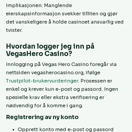
Implikasjonen: Manglende
eierskapsinformasjon svekker tilliten og gjør
det vanskeligere å holde casinoet ansvarlig ved
tvister.
Hvordan logger jeg inn på
VegasHero Casino?
Innlogging på Vegas Hero Casino foregår via
nettsiden vegasherocasino.org, ifølge
Trustpilot-brukervurderinger
. Prosessen er
enkel og krever kun e-post og passord. Ingen
spesielle krav eller ekstra verifisering er
nødvendig for å komme i gang.
Registrering av ny konto
Opprett konto med e-post og passord