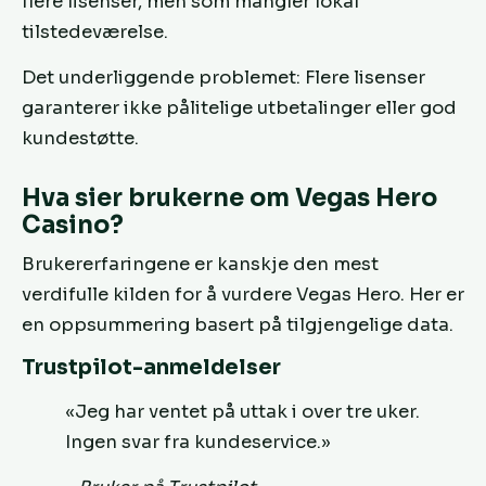
flere lisenser, men som mangler lokal
tilstedeværelse.
Det underliggende problemet: Flere lisenser
garanterer ikke pålitelige utbetalinger eller god
kundestøtte.
Hva sier brukerne om Vegas Hero
Casino?
Brukererfaringene er kanskje den mest
verdifulle kilden for å vurdere Vegas Hero. Her er
en oppsummering basert på tilgjengelige data.
Trustpilot-anmeldelser
«Jeg har ventet på uttak i over tre uker.
Ingen svar fra kundeservice.»