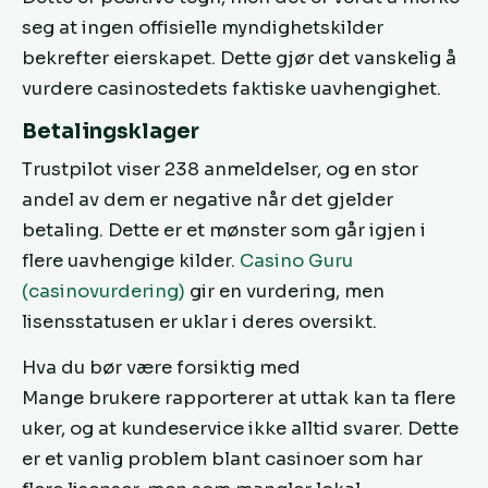
seg at ingen offisielle myndighetskilder
bekrefter eierskapet. Dette gjør det vanskelig å
vurdere casinostedets faktiske uavhengighet.
Betalingsklager
Trustpilot viser 238 anmeldelser, og en stor
andel av dem er negative når det gjelder
betaling. Dette er et mønster som går igjen i
flere uavhengige kilder.
Casino Guru
(casinovurdering)
gir en vurdering, men
lisensstatusen er uklar i deres oversikt.
Hva du bør være forsiktig med
Mange brukere rapporterer at uttak kan ta flere
uker, og at kundeservice ikke alltid svarer. Dette
er et vanlig problem blant casinoer som har