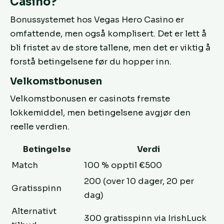
Casino?
Bonussystemet hos Vegas Hero Casino er
omfattende, men også komplisert. Det er lett å
bli fristet av de store tallene, men det er viktig å
forstå betingelsene før du hopper inn.
Velkomstbonusen
Velkomstbonusen er casinots fremste
lokkemiddel, men betingelsene avgjør den
reelle verdien.
Betingelse
Verdi
Match
100 % opptil €500
200 (over 10 dager, 20 per
Gratisspinn
dag)
Alternativt
300 gratisspinn via IrishLuck