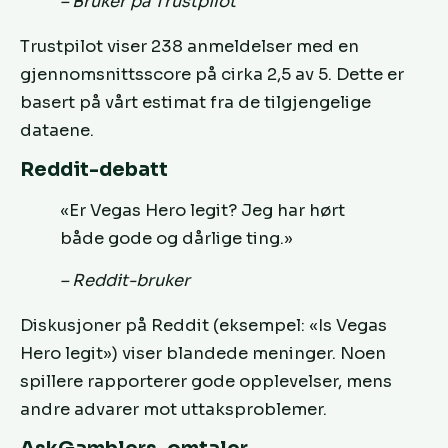
– Bruker på Trustpilot
Trustpilot viser 238 anmeldelser med en
gjennomsnittsscore på cirka 2,5 av 5. Dette er
basert på vårt estimat fra de tilgjengelige
dataene.
Reddit-debatt
«Er Vegas Hero legit? Jeg har hørt
både gode og dårlige ting.»
– Reddit-bruker
Diskusjoner på Reddit (eksempel: «Is Vegas
Hero legit») viser blandede meninger. Noen
spillere rapporterer gode opplevelser, mens
andre advarer mot uttaksproblemer.