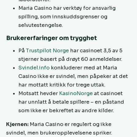
Maria Casino har verktøy for ansvarlig
spilling, som innskuddsgrenser og
selvutestengelse.
Brukererfaringer om trygghet
På
Trustpilot Norge
har casinoet 3,5 av 5
stjerner basert på drøyt 60 anmeldelser.
Svindel.info
konkluderer med at Maria
Casino ikke er svindel, men påpeker at det
har mottatt kritikk for trege uttak.
Motsatt hevder
KasinoNorge
at casinoet
har unnlatt å betale spillere – en påstand
som ikke er bekreftet av andre kilder.
Kjernen:
Maria Casino er regulert og ikke
svindel, men brukeropplevelsene spriker.