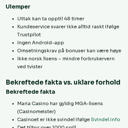
Ulemper
Uttak kan ta opptil 48 timer
Kundeservice svarer ikke alltid raskt ifølge
Trustpilot
Ingen Android-app
Omsetningskrav på bonuser kan være høye
Ikke norsk lisens – mindre forbrukervern
ved tvister
Bekreftede fakta vs. uklare forhold
Bekreftede fakta
Maria Casino har gyldig MGA-lisens
(Casinomeister)
Casinoet er ikke svindel ifølge
Svindel.info
Det tilbyr over 1000 spill