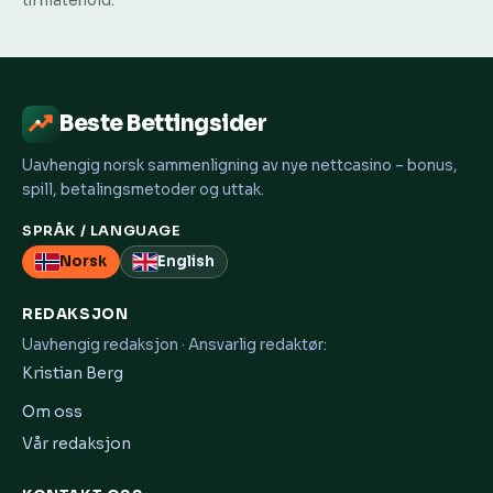
til måtehold.
Beste Bettingsider
Uavhengig norsk sammenligning av nye nettcasino – bonus,
spill, betalingsmetoder og uttak.
SPRÅK / LANGUAGE
Norsk
English
REDAKSJON
Uavhengig redaksjon · Ansvarlig redaktør:
Kristian Berg
Om oss
Vår redaksjon