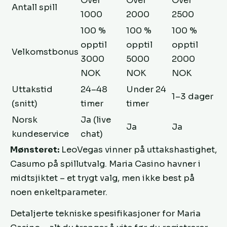
Over
Over
Over
Antall spill
1000
2000
2500
100 %
100 %
100 %
opptil
opptil
opptil
Velkomstbonus
3000
5000
2000
NOK
NOK
NOK
Uttakstid
24–48
Under 24
1–3 dager
(snitt)
timer
timer
Norsk
Ja (live
Ja
Ja
kundeservice
chat)
Mønsteret:
LeoVegas vinner på uttakshastighet,
Casumo på spillutvalg. Maria Casino havner i
midtsjiktet – et trygt valg, men ikke best på
noen enkeltparameter.
Detaljerte tekniske spesifikasjoner for Maria