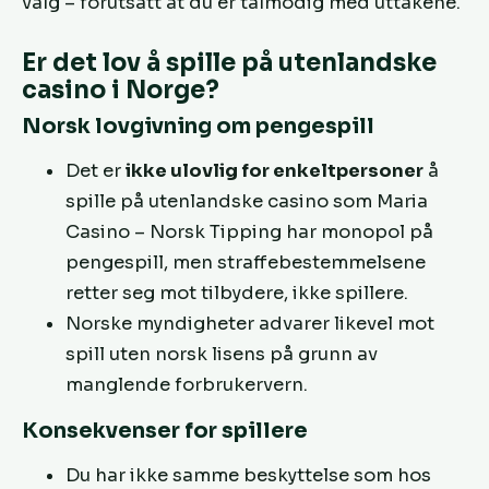
valg – forutsatt at du er tålmodig med uttakene.
Er det lov å spille på utenlandske
casino i Norge?
Norsk lovgivning om pengespill
Det er
ikke ulovlig for enkeltpersoner
å
spille på utenlandske casino som Maria
Casino – Norsk Tipping har monopol på
pengespill, men straffebestemmelsene
retter seg mot tilbydere, ikke spillere.
Norske myndigheter advarer likevel mot
spill uten norsk lisens på grunn av
manglende forbrukervern.
Konsekvenser for spillere
Du har ikke samme beskyttelse som hos